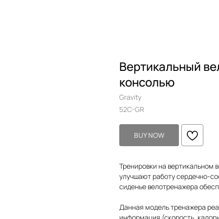
Вертикальный вел
консолью
Gravity
52C-GR
BUY NOW
Тренировки на вертикальном в
улучшают работу сердечно-со
сиденье велотренажера обесп
Данная модель тренажера реа
информация (скорость, калори