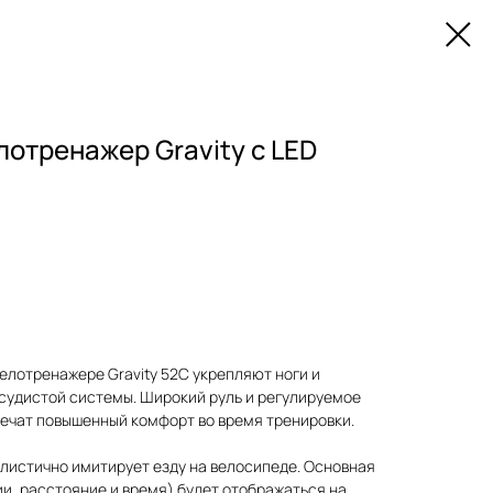
отренажер Gravity с LED
елотренажере Gravity 52C укрепляют ноги и
судистой системы. Широкий руль и регулируемое
ечат повышенный комфорт во время тренировки.
листично имитирует езду на велосипеде. Основная
и, расстояние и время) будет отображаться на