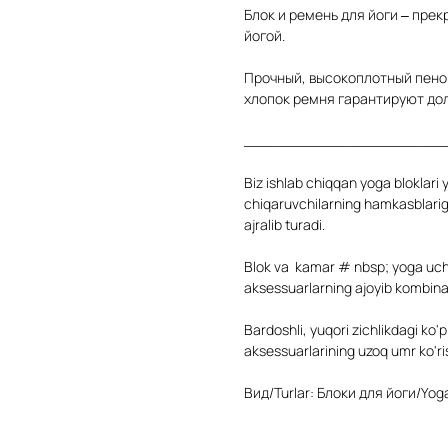
Блок и ремень для йоги – пре
йогой.
Прочный, высокоплотный пено
хлопок ремня гарантируют дол
______________________
Biz ishlab chiqqan yoga bloklari 
chiqaruvchilarning hamkasblariga
ajralib turadi.
Blok va kamar # nbsp; yoga uch
aksessuarlarning ajoyib kombinat
Bardoshli, yuqori zichlikdagi ko
aksessuarlarining uzoq umr ko'ris
Вид/Turlar: Блоки для йоги/Yoga