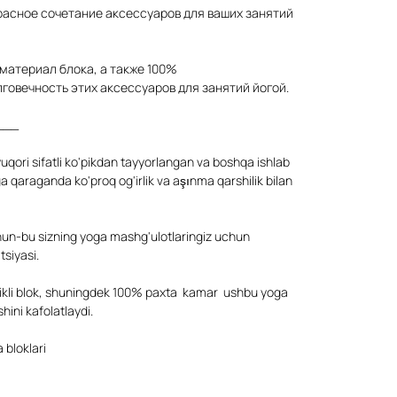
красное сочетание аксессуаров для ваших занятий
материал блока, а также 100%
говечность этих аксессуаров для занятий йогой.
___
yuqori sifatli ko'pikdan tayyorlangan va boshqa ishlab
 qaraganda ko'proq og'irlik va aşınma qarshilik bilan
un-bu sizning yoga mashg'ulotlaringiz uchun
siyasi.
'pikli blok, shuningdek 100% paxta kamar ushbu yoga
hini kafolatlaydi.
 bloklari