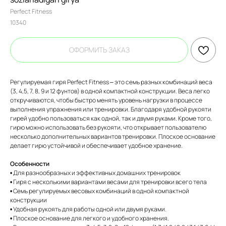
Perfect Fitness
10340
ОФОРМИТЬ ЗАКАЗ
Регулируемая гиря Perfect Fitness – это семь разных комбинаций веса
(3, 4,5, 7, 8, 9 и 12 фунтов) в одной компактной конструкции. Веса легко
откручиваются, чтобы быстро менять уровень нагрузки в процессе
выполнения упражнения или тренировки. Благодаря удобной рукояти
гирей удобно пользоваться как одной, так и двумя руками. Кроме того,
гирю можно использовать без рукояти, что открывает пользователю
несколько дополнительных вариантов тренировки. Плоское основание
делает гирю устойчивой и обеспечивает удобное хранение.
Особенности
• Для разнообразных и эффективных домашних тренировок
• Гиря с несколькими вариантами весами для тренировки всего тела
• Семь регулируемых весовых комбинаций в одной компактной
конструкции
• Удобная рукоять для работы одной или двумя руками.
• Плоское основание для легкого и удобного хранения.