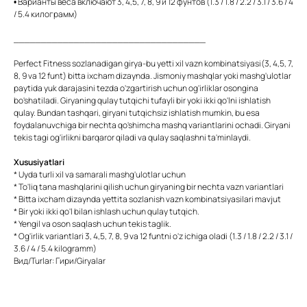
• Варианты веса включают 3, 4,5, 7, 8, 9 и 12 фунтов (1.3 / 1.8 / 2.2 / 3.1 / 3.6 / 4
/ 5.4 килограмм)
___________________________________
Perfect Fitness sozlanadigan girya-bu yetti xil vazn kombinatsiyasi(3, 4,5, 7,
8, 9 va 12 funt) bitta ixcham dizaynda. Jismoniy mashqlar yoki mashg'ulotlar
paytida yuk darajasini tezda o'zgartirish uchun og'irliklar osongina
bo'shatiladi. Giryaning qulay tutqichi tufayli bir yoki ikki qo'lni ishlatish
qulay. Bundan tashqari, giryani tutqichsiz ishlatish mumkin, bu esa
foydalanuvchiga bir nechta qo'shimcha mashq variantlarini ochadi. Giryani
tekis tagi og'irlikni barqaror qiladi va qulay saqlashni ta'minlaydi.
Xususiyatlari
* Uyda turli xil va samarali mashg'ulotlar uchun
* To'liq tana mashqlarini qilish uchun giryaning bir nechta vazn variantlari
* Bitta ixcham dizaynda yettita sozlanish vazn kombinatsiyasilari mavjut
* Bir yoki ikki qo'l bilan ishlash uchun qulay tutqich.
* Yengil va oson saqlash uchun tekis taglik.
* Og'irlik variantlari 3, 4,5, 7, 8, 9 va 12 funtni o'z ichiga oladi (1.3 / 1.8 / 2.2 / 3.1 /
3.6 / 4 / 5.4 kilogramm)
Вид/Turlar: Гири/Giryalar