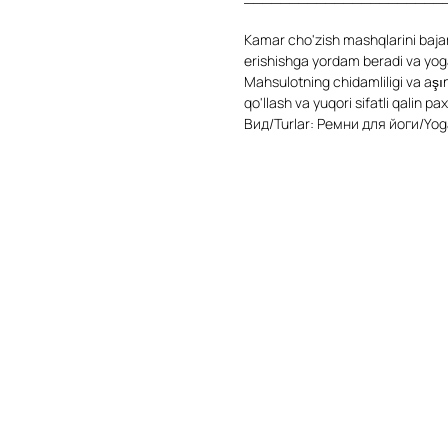
Kamar cho'zish mashqlarini bajari
erishishga yordam beradi va yog
Mahsulotning chidamliligi va aşın
qo'llash va yuqori sifatli qalin p
Вид/Turlar: Ремни для йоги/Yog