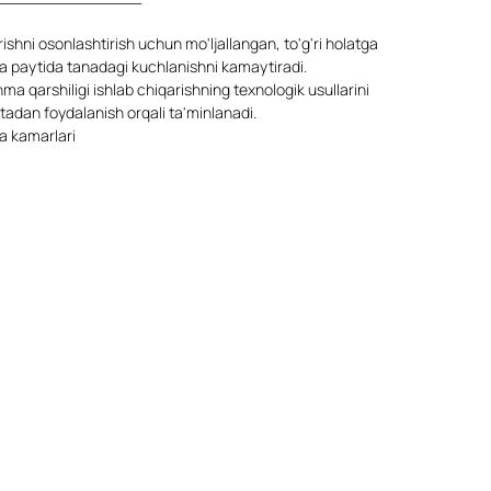
shni osonlashtirish uchun mo'ljallangan, to'g'ri holatga
a paytida tanadagi kuchlanishni kamaytiradi.
ma qarshiligi ishlab chiqarishning texnologik usullarini
axtadan foydalanish orqali ta'minlanadi.
a kamarlari