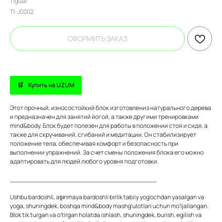
Tiguar
TI-J0002
ОФОРМИТЬ ЗАКАЗ
Купить на UZUM
Этот прочный, износостойкий блок изготовлениз натурального дерева
и предназначен для занятий йогой, а также другими тренировками
mind&body. Блок будет полезен для работы в положении стоя и сидя, а
также для скручиваний, сгибаний и медитации. Он стабилизирует
положение тела, обеспечивая комфорт и безопасность при
выполнении упражнений. За счет смены положения блока его можно
адаптировать для людей любого уровня подготовки.
_____________________________________
Ushbu bardoshli, aşınmaya bardoshli birlik tabiiy yog'ochdan yasalgan va
yoga, shuningdek, boshqa mind&body mashg'ulotlari uchun mo'ljallangan.
Blok tik turgan va o'tirgan holatda ishlash, shuningdek, burish, egilish va