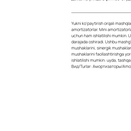
______________________
Yukni ko'paytirish orqali mashql
amortizatorlar. Mini amortizatorl
uchun ham ishlatilishi mumkin. Ul
darajada oshiradi. Ushbu mashg'u
mushaklarini, sinergik mushaklarn
mushaklarini faollashtirishga yo
ishlatilishi mumkin: uyda, tashqa
Вид/Turlar: Амортизаторы/Amor