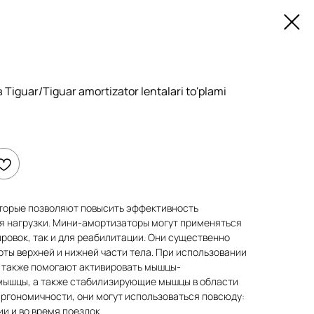
iguar/Tiguar amortizator lentalari to'plami
торые позволяют повысить эффективность
ия нагрузки. Мини-амортизаторы могут применяться
ировок, так и для реабилитации. Они существенно
ты верхней и нижней части тела. При использовании
и также помогают активировать мышцы-
мышцы, а также стабилизирующие мышцы в области
 эргономичности, они могут использоваться повсюду:
ии и во время поездок.