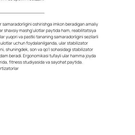
_________________
ar samaradorligini oshirishga imkon beradigan amaliy
ar shaxsiy mashg'ulotlar paytida ham, reabilitatsiya
ar yuqori va pastki tananing samaradorligini sezilarli
lotlar uchun foydalanilganda, ular stabilizator
i, shuningdek, son va qo'l sohasidagi stabilizator
rdam beradi. Ergonomikasi tufayli ular hamma joyda
rida, fitness studiyasida va sayohat paytida.
tizatorlar