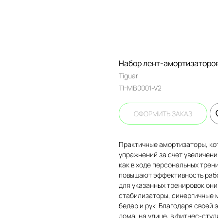
Набор лент-амортизаторов T
Tiguar
TI-MB0001-V2
ОФОРМИТЬ ЗАКАЗ
Практичные амортизаторы, ко
упражнений за счет увеличен
как в ходе персональных трен
повышают эффективность рабо
для указанных тренировок он
стабилизаторы, синергичные 
бедер и рук. Благодаря своей
дома, на улице, в фитнес-студ