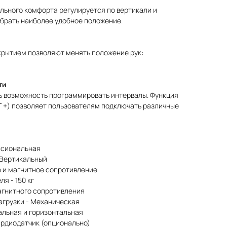
льного комфорта регулируется по вертикали и
ыбрать наиболее удобное положение.
крытием позволяют менять положение рук:
ти
сть возможность программировать интервалы. Функция
NT +) позволяет пользователям подключать различные
ссиональная
 Вертикальный
е и магнитное сопротивление
я - 150 кг
магнитного сопротивления
агрузки - Механическая
альная и горизонтальная
ардиодатчик (опционально)