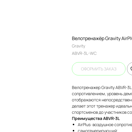
Велотренажёр Gravity AirPl
Gravity
ABVR-3L-WC
ОФОРМИТЬ ЗАКАЗ
Велотренажер Gravity ABVR-3L
сопротивлением, уровень дем
отображаются непосредственн
делает этот тренажер идеаль
спортсменов до участников с
Преимущества ABVR-3L
AirPlus: воздушное сопроти
самогенерирующий;