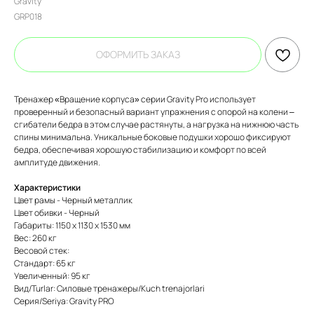
Gravity
GRP018
ОФОРМИТЬ ЗАКАЗ
Тренажер «Вращение корпуса» серии Gravity Pro использует
проверенный и безопасный вариант упражнения с опорой на колени –
сгибатели бедра в этом случае растянуты, а нагрузка на нижнюю часть
спины минимальна. Уникальные боковые подушки хорошо фиксируют
бедра, обеспечивая хорошую стабилизацию и комфорт по всей
амплитуде движения.
Характеристики
Цвет рамы - Черный металлик
Цвет обивки - Черный
Габариты: 1150 х 1130 х 1530 мм
Вес: 260 кг
Весовой стек:
Стандарт: 65 кг
Увеличенный: 95 кг
Вид/Turlar: Силовые тренажеры/Kuch trenajorlari
Серия/Seriya: Gravity PRO