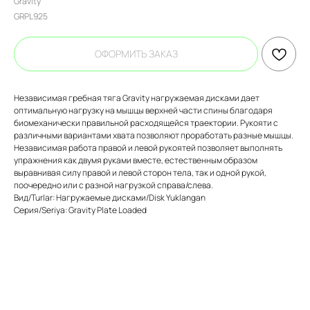
Gravity
GRPL925
ОФОРМИТЬ ЗАКАЗ
Независимая гребная тяга Gravity нагружаемая дисками дает
оптимальную нагрузку на мышцы верхней части спины благодаря
биомеханически правильной расходящейся траектории. Рукояти с
различными вариантами хвата позволяют проработать разные мышцы.
Независимая работа правой и левой рукоятей позволяет выполнять
упражнения как двумя руками вместе, естественным образом
выравнивая силу правой и левой сторон тела, так и одной рукой,
поочередно или с разной нагрузкой справа/слева.
Вид/Turlar: Нагружаемые дисками/Disk Yuklangan
Серия/Seriya: Gravity Plate Loaded