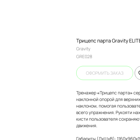
Трицепс парта Gravity ELIT
Gravity
GRE028
ОФОРМИТЬ ЗАКАЗ
Тренажер «Трицепс парта» сери
наклонной опорой для верхних
наклоном, помогая пользоват
всего упражнения. Рукояти н
кисти пользователя сохраняю
движения.
Габариты (ДхШхВ): 1160х960х