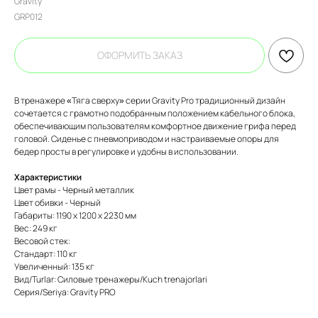
Gravity
GRP012
ОФОРМИТЬ ЗАКАЗ
В тренажере «Тяга сверху» серии Gravity Pro традиционный дизайн
сочетается с грамотно подобранным положением кабельного блока,
обеспечивающим пользователям комфортное движение грифа перед
головой. Сиденье с пневмоприводом и настраиваемые опоры для
бедер просты в регулировке и удобны в использовании.
Характеристики
Цвет рамы - Черный металлик
Цвет обивки - Черный
Габариты: 1190 х 1200 х 2230 мм
Вес: 249 кг
Весовой стек:
Стандарт: 110 кг
Увеличенный: 135 кг
Вид/Turlar: Силовые тренажеры/Kuch trenajorlari
Серия/Seriya: Gravity PRO