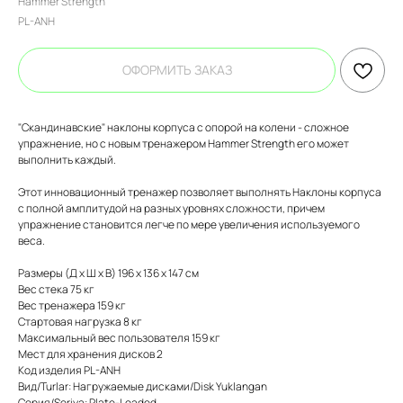
Hammer Strength
PL-ANH
ОФОРМИТЬ ЗАКАЗ
"Скандинавские" наклоны корпуса с опорой на колени - сложное
упражнение, но с новым тренажером Hammer Strength его может
выполнить каждый.
Этот инновационный тренажер позволяет выполнять Наклоны корпуса
с полной амплитудой на разных уровнях сложности, причем
упражнение становится легче по мере увеличения используемого
веса.
Размеры (Д x Ш x В) 196 x 136 x 147 cм
Вес стека 75 кг
Вес тренажера 159 кг
Стартовая нагрузка 8 кг
Максимальный вес пользователя 159 кг
Мест для хранения дисков 2
Код изделия PL-ANH
Вид/Turlar: Нагружаемые дисками/Disk Yuklangan
Серия/Seriya: Plate-Loaded