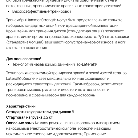
силовой тренажёр нагружаемый дисками обеспечивает самые
естественные, эргономически правильные траектории движений.
Высокоэффективные тренировки
Тренажёры Hammer Strength могут быть представлены не только с
набором стандартных опций, но и в расширенной комплектации.
Кронштейны для хранения дисков (стандартная опция) позволяют
хранить диски прямо на тренажёре, экономя место. Рубчатые коврики
(стандартная опция) защищают корпус тренажёра от износа, а ноги
атлета - от скольжения.
Для пользователей
Технология независимых движений Iso-Lateral®
Технология независимой тренировки правой и левой частей тела Iso-
Lateral® обеспечивает максимально точные сходящиеся и
расходящиеся траектории движений. Таким образом, атлет может
тренировать мышцы рук и ног и вместе, и по отдельности, и
поочерёдно, и с разным весом для каждой стороны.
Характеристики:
Стандартные держатели для дисков
6
Стартовая нагрузка
3,2 кг
Описание рамы
Каждая рама защищена порошковым покрытием,
наносимым в электростатическом поле и обеспечивающим
максимальное сцепление и долговечность; Применение