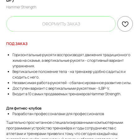
Hammer Strength
ОФОРМИТЬ ЗАКАЗ
ПОД ЗАКАЗ
Горизонтальные рукояти воспроизводят движения традиционного
жима на скамье, а вертикальные рукояти - спортивный вариант
упражнения.
Вертикальное положение тела - на тренажер удобно садиться и
сходить с него.
Независимая работа рукоятей - сбалансированное развитие силы.
Доступен вариант с вертикальными рукоятями - ILBP-V.
Входит в 10 самых продаваемых тренажеров Hammer Strength.
Для фитнес-клубов
Разработан профессоналами для профессионалов
Тщательно просчитанное специализированными компьютерными
программами устройство тренажёра и годы сотрудничества с
атлетами и тренерами привели к тому, что сегодня каждый наш