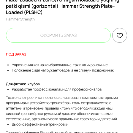
patki qismi (gorizontal) Hammer Strength Plate-
Loaded (PLSHC)
Hammer Strength
ОФОРМИТЬ ЗАКАЗ
ПОД ЗАКАЗ
Упражнения как на камбаловидные, так и на икроножные.
Положение сидя нагружает бедра, а не спину и позвоночник.
Для фитнес-клубов
Разработан профессионалами для профессионалов
Тщательно просчитанное специализированными компьютерными
программами устройство тренажёра и годы сотрудничества с
атлетами и тренерами привели к тому, что сегодня каждый наш
силовой тренажёр нагружаемый дисками обеспечивает самые
естественные, эргономически правильные траектории движений.
Высокоэффективные тренировки
Тренажёры Hammer Strength могут быть представлены не только с