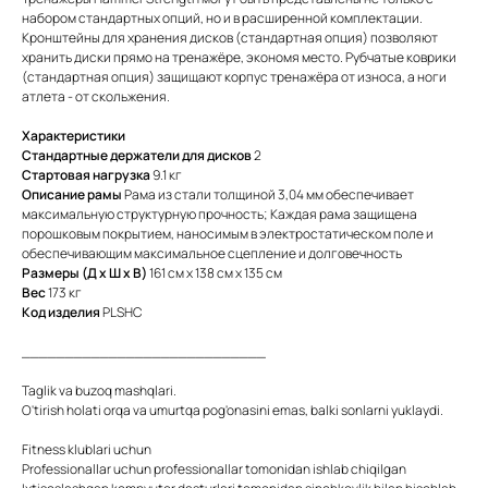
набором стандартных опций, но и в расширенной комплектации.
Кронштейны для хранения дисков (стандартная опция) позволяют
хранить диски прямо на тренажёре, экономя место. Рубчатые коврики
(стандартная опция) защищают корпус тренажёра от износа, а ноги
атлета - от скольжения.
Характеристики
Стандартные держатели для дисков
2
Стартовая нагрузка
9.1 кг
Описание рамы
Рама из стали толщиной 3,04 мм обеспечивает
максимальную структурную прочность; Каждая рама защищена
порошковым покрытием, наносимым в электростатическом поле и
обеспечивающим максимальное сцепление и долговечность
Размеры (Д x Ш x В)
161 см x 138 см x 135 см
Вес
173 кг
Код изделия
PLSHC
____________________________
Taglik va buzoq mashqlari.
O'tirish holati orqa va umurtqa pog'onasini emas, balki sonlarni yuklaydi.
Fitness klublari uchun
Professionallar uchun professionallar tomonidan ishlab chiqilgan