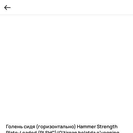
Голень сидя (горизонтально) Hammer Strength
Plate-Loaded (PLSHC)/O'tirgan holatda o’yoqning