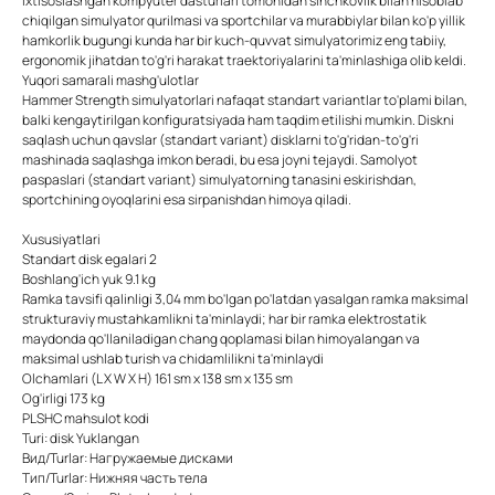
Ixtisoslashgan kompyuter dasturlari tomonidan sinchkovlik bilan hisoblab
chiqilgan simulyator qurilmasi va sportchilar va murabbiylar bilan ko'p yillik
hamkorlik bugungi kunda har bir kuch-quvvat simulyatorimiz eng tabiiy,
ergonomik jihatdan to'g'ri harakat traektoriyalarini ta'minlashiga olib keldi.
Yuqori samarali mashg'ulotlar
Hammer Strength simulyatorlari nafaqat standart variantlar to'plami bilan,
balki kengaytirilgan konfiguratsiyada ham taqdim etilishi mumkin. Diskni
saqlash uchun qavslar (standart variant) disklarni to'g'ridan-to'g'ri
mashinada saqlashga imkon beradi, bu esa joyni tejaydi. Samolyot
paspaslari (standart variant) simulyatorning tanasini eskirishdan,
sportchining oyoqlarini esa sirpanishdan himoya qiladi.
Xususiyatlari
Standart disk egalari 2
Boshlang'ich yuk 9.1 kg
Ramka tavsifi qalinligi 3,04 mm bo'lgan po'latdan yasalgan ramka maksimal
strukturaviy mustahkamlikni ta'minlaydi; har bir ramka elektrostatik
maydonda qo'llaniladigan chang qoplamasi bilan himoyalangan va
maksimal ushlab turish va chidamlilikni ta'minlaydi
Olchamlari (L X W X H) 161 sm x 138 sm x 135 sm
Og'irligi 173 kg
PLSHC mahsulot kodi
Turi: disk Yuklangan
Вид/Turlar: Нагружаемые дисками
Тип/Turlar: Нижняя часть тела