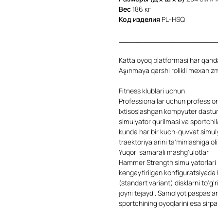
Вес
186 кг
Код изделия
PL-HSQ
______________________
Katta oyoq platformasi har qand
Aşınmaya qarshi rolikli mexanizm 
Fitness klublari uchun
Professionallar uchun profession
Ixtisoslashgan kompyuter dasturl
simulyator qurilmasi va sportchil
kunda har bir kuch-quvvat simuly
traektoriyalarini ta'minlashiga oli
Yuqori samarali mashg'ulotlar
Hammer Strength simulyatorlari n
kengaytirilgan konfiguratsiyada 
(standart variant) disklarni to'g
joyni tejaydi. Samolyot paspaslar
sportchining oyoqlarini esa sirp