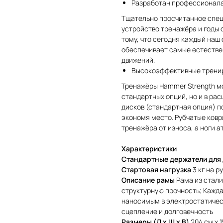
Разработан профессионал
Тщательно просчитанное спе
устройство тренажёра и годы 
тому, что сегодня каждый на
обеспечивает самые естестве
движений.
Высокоэффективные трени
Тренажёры Hammer Strength мо
стандартных опций, но и в ра
дисков (стандартная опция) п
экономя место. Рубчатые ков
тренажёра от износа, а ноги а
Характеристики
Стандартные держатели для
Стартовая нагрузка
3 кг на р
Описание рамы
Рама из стал
структурную прочность; Кажд
наносимым в электростатиче
сцепление и долговечность
Размеры (Д x Ш x В)
204 см x 1