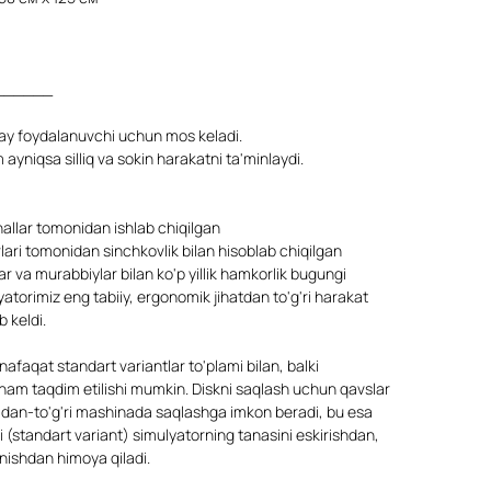
______
ay foydalanuvchi uchun mos keladi.
ayniqsa silliq va sokin harakatni ta'minlaydi.
allar tomonidan ishlab chiqilgan
ari tomonidan sinchkovlik bilan hisoblab chiqilgan
ar va murabbiylar bilan ko'p yillik hamkorlik bugungi
atorimiz eng tabiiy, ergonomik jihatdan to'g'ri harakat
b keldi.
afaqat standart variantlar to'plami bilan, balki
ham taqdim etilishi mumkin. Diskni saqlash uchun qavslar
'ridan-to'g'ri mashinada saqlashga imkon beradi, bu esa
i (standart variant) simulyatorning tanasini eskirishdan,
anishdan himoya qiladi.