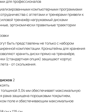
ами для профессионалов
циализированными компьютерными программами
сотрудничества с атлетами и тренерами привели к
ш силовой тренажёр нагружаемый дисками
нные, эргономически правильные траектории
ровки
гут быть представлены не только с набором
сширенной комплектации. Кронштейны для хранения
озволяют хранить диски прямо на тренажёре,
рики (стандартная опция) защищают корпус
тлета - от скольжения.
 дисков
2
укоять
и толщиной 3,04 мм обеспечивает максимальную
ая рама защищена порошковым покрытием,
ском поле и обеспечивающим максимальное
58 см x 125 см