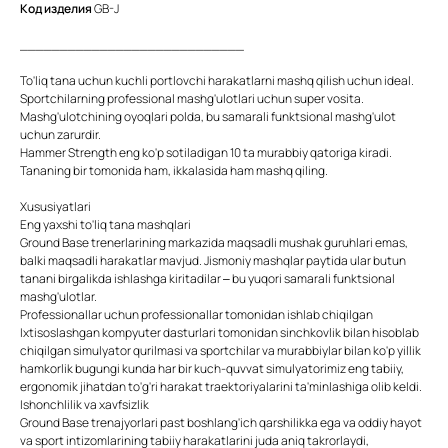
Код изделия
GB-J
____________________________
To'liq tana uchun kuchli portlovchi harakatlarni mashq qilish uchun ideal.
Sportchilarning professional mashg'ulotlari uchun super vosita.
Mashg'ulotchining oyoqlari polda, bu samarali funktsional mashg'ulot
uchun zarurdir.
Hammer Strength eng ko'p sotiladigan 10 ta murabbiy qatoriga kiradi.
Tananing bir tomonida ham, ikkalasida ham mashq qiling.
Xususiyatlari
Eng yaxshi to'liq tana mashqlari
Ground Base trenerlarining markazida maqsadli mushak guruhlari emas,
balki maqsadli harakatlar mavjud. Jismoniy mashqlar paytida ular butun
tanani birgalikda ishlashga kiritadilar – bu yuqori samarali funktsional
mashg'ulotlar.
Professionallar uchun professionallar tomonidan ishlab chiqilgan
Ixtisoslashgan kompyuter dasturlari tomonidan sinchkovlik bilan hisoblab
chiqilgan simulyator qurilmasi va sportchilar va murabbiylar bilan ko'p yillik
hamkorlik bugungi kunda har bir kuch-quvvat simulyatorimiz eng tabiiy,
ergonomik jihatdan to'g'ri harakat traektoriyalarini ta'minlashiga olib keldi.
Ishonchlilik va xavfsizlik
Ground Base trenajyorlari past boshlang'ich qarshilikka ega va oddiy hayot
va sport intizomlarining tabiiy harakatlarini juda aniq takrorlaydi,