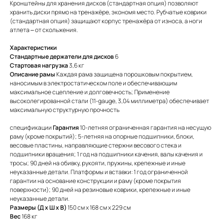
Кронштейны для хранения дисков (стандартная опция) позволяют
хранить диски прямо на тренажёре, экономя место. Рубчатые коврики
(стандартная опция) защищают корпус тренажёра от износа, а ноги
атлета – от скольжения.
Характеристики
Стандартные держатели для дисков
6
Стартовая нагрузка
3,6 кг
Описание рамы
Каждая рама защищена порошковым покрытием,
наносимым в электростатическом поле и обеспечивающим
максимальное сцепление и долговечность; Применение
высоколегированной стали (11-gauge, 3,04 миллиметра) обеспечивает
максимальную структурную прочность
спецификации
Гарантия
10-летняя ограниченная гарантия на несущую
раму (кроме покрытий); 5-летняя на опорные подшипники, блоки,
весовые пластины, направляющие стержни весового стека и
подшипники вращения; 1 год на подшипники качения, валы качения и
тросы; 90 дней на обивку, рукояти, пружины, крепежные и иные
неуказанные детали. Платформы и вставки: 1 год ограниченной
гарантии на основание конструкции и раму (кроме покрытия
поверхности); 90 дней на резиновые коврики, крепежные и иные
неуказанные детали.
Размеры (Д x Ш x В)
150 см x 168 см x 229 см
Вес
168 кг