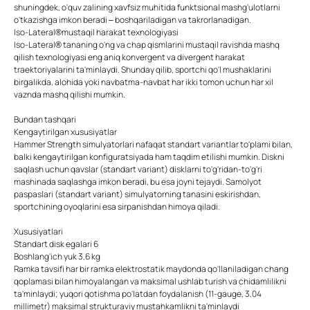
shuningdek, o'quv zalining xavfsiz muhitida funktsional mashg'ulotlarni
o'tkazishga imkon beradi – boshqariladigan va takrorlanadigan.
Iso-Lateral®mustaqil harakat texnologiyasi
Iso-Lateral® tananing o'ng va chap qismlarini mustaqil ravishda mashq
qilish texnologiyasi eng aniq konvergent va divergent harakat
traektoriyalarini ta'minlaydi. Shunday qilib, sportchi qo'l mushaklarini
birgalikda, alohida yoki navbatma-navbat har ikki tomon uchun har xil
vaznda mashq qilishi mumkin.
Bundan tashqari
Kengaytirilgan xususiyatlar
Hammer Strength simulyatorlari nafaqat standart variantlar to'plami bilan,
balki kengaytirilgan konfiguratsiyada ham taqdim etilishi mumkin. Diskni
saqlash uchun qavslar (standart variant) disklarni to'g'ridan-to'g'ri
mashinada saqlashga imkon beradi, bu esa joyni tejaydi. Samolyot
paspaslari (standart variant) simulyatorning tanasini eskirishdan,
sportchining oyoqlarini esa sirpanishdan himoya qiladi.
Xususiyatlari
Standart disk egalari 6
Boshlang'ich yuk 3,6 kg
Ramka tavsifi har bir ramka elektrostatik maydonda qo'llaniladigan chang
qoplamasi bilan himoyalangan va maksimal ushlab turish va chidamlilikni
ta'minlaydi; yuqori qotishma po'latdan foydalanish (11-gauge, 3,04
millimetr) maksimal strukturaviy mustahkamlikni ta'minlaydi