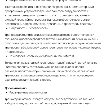
Разработан профессионалами для профессионалов
Тщательно просчитанное специализированными компьютерными
программами устройство тренажёра и годы сотрудничества с
атлетами и тренерами привели к тому, что сегодня каждый наш
силовой тренажёр нагружаемый дисками обеспечивает самые
естественные, эргономически правильные траектории движений.
Надежность и безопасность
Тренажеры Ground Base имеют низкое стартовое сопротивление и
очень точно воспроизводят естественные движения обычной жизни и
спортивных дисциплин, а также позволяют проводить функциональные
тренировки в безопасной среде тренировочного зала – контролируемо
и повторяемо.
Технология независимых движений Iso-Lateral®
Технология независимой тренировки правой и левой частей тела Iso-
Lateral® обеспечивает максимально точные сходящиеся и
расходящиеся траектории движений. Таким образом, атлет может
тренировать мышцы рук вместе, по отдельности или поочерёдно с
разным весом для каждой стороны.
Дополнительно
Расширенные возможности
Тренажёры Hammer Strength могут быть представлены не только с
набором стандартных опций, но и в расширенной комплектации.