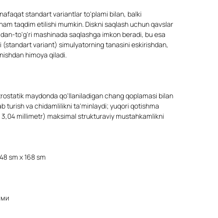
afaqat standart variantlar to'plami bilan, balki
ham taqdim etilishi mumkin. Diskni saqlash uchun qavslar
'ridan-to'g'ri mashinada saqlashga imkon beradi, bu esa
i (standart variant) simulyatorning tanasini eskirishdan,
anishdan himoya qiladi.
trostatik maydonda qo'llaniladigan chang qoplamasi bilan
turish va chidamlilikni ta'minlaydi; yuqori qotishma
 3,04 millimetr) maksimal strukturaviy mustahkamlikni
148 sm x 168 sm
ами