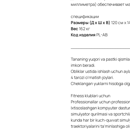
миллиметра) обеспечивает м
спецификации
Размеры (Д x Ш x В)
120 см x 1
Вес
162 кг
Код изделия
PL-AB
______________________
Tananing yuqori va pastki qismlar
imkon beradi.
Obliklar ustida ishlash uchun ayl
4 tarozi o'rnatish joylari.
Cheklangan yuklarni hisobga olg
Fitness klublari uchun
Professionallar uchun profession
Ixtisoslashgan kompyuter dasturl
simulyator qurilmasi va sportchil
kunda har bir kuch-quvvat simuly
traektoriyalarini ta'minlashiga oli