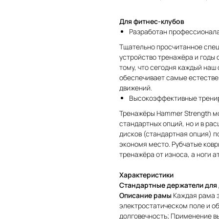
Для фитнес-клубов
Разработан профессионал
Тщательно просчитанное спе
устройство тренажёра и годы 
тому, что сегодня каждый на
обеспечивает самые естестве
движений.
Высокоэффективные трени
Тренажёры Hammer Strength мо
стандартных опций, но и в ра
дисков (стандартная опция) п
экономя место. Рубчатые ков
тренажёра от износа, а ноги а
Характеристики
Стандартные держатели для
Описание рамы
Каждая рама 
электростатическом поле и 
долговечность; Применение вы