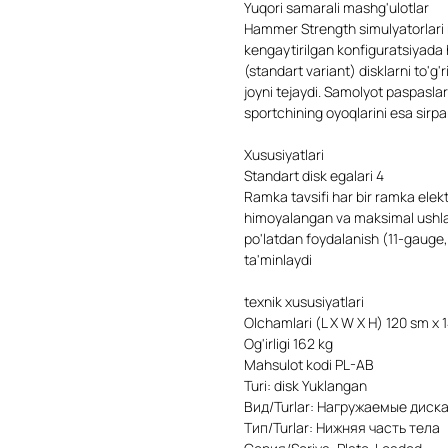
Yuqori samarali mashg'ulotlar
Hammer Strength simulyatorlari n
kengaytirilgan konfiguratsiyada 
(standart variant) disklarni to'g
joyni tejaydi. Samolyot paspaslar
sportchining oyoqlarini esa sirp
Xususiyatlari
Standart disk egalari 4
Ramka tavsifi har bir ramka elek
himoyalangan va maksimal ushlab 
po'latdan foydalanish (11-gauge,
ta'minlaydi
texnik xususiyatlari
Olchamlari (L X W X H) 120 sm x 
Og'irligi 162 kg
Mahsulot kodi PL-AB
Turi: disk Yuklangan
Вид/Turlar: Нагружаемые диск
Тип/Turlar: Нижняя часть тела