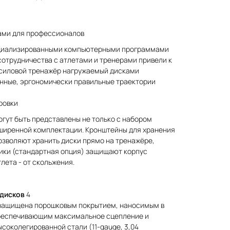
ами для профессионалов
циализированными компьютерными программами
сотрудничества с атлетами и тренерами привели к
ш силовой тренажёр нагружаемый дисками
нные, эргономически правильные траектории
ровки
гут быть представлены не только с набором
сширенной комплектации. Кронштейны для хранения
озволяют хранить диски прямо на тренажёре,
рики (стандартная опция) защищают корпус
тлета - от скольжения.
 дисков
4
защищена порошковым покрытием, наносимым в
обеспечивающим максимальное сцепление и
соколегированной стали (11-gauge, 3,04