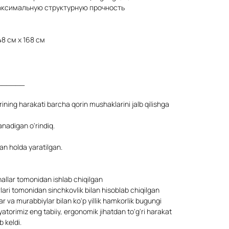
аксимальную структурную прочность
48 см x 168 см
______
ining harakati barcha qorin mushaklarini jalb qilishga
anadigan o'rindiq.
an holda yaratilgan.
allar tomonidan ishlab chiqilgan
ari tomonidan sinchkovlik bilan hisoblab chiqilgan
ar va murabbiylar bilan ko'p yillik hamkorlik bugungi
atorimiz eng tabiiy, ergonomik jihatdan to'g'ri harakat
b keldi.