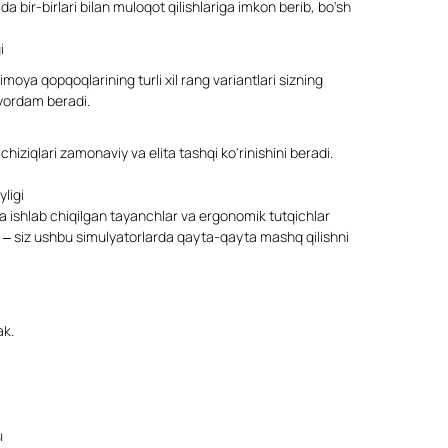
a bir-birlari bilan muloqot qilishlariga imkon berib, bo'sh
i
moya qopqoqlarining turli xil rang variantlari sizning
 yordam beradi.
i chiziqlari zamonaviy va elita tashqi ko'rinishini beradi.
ligi
a ishlab chiqilgan tayanchlar va ergonomik tutqichlar
di – siz ushbu simulyatorlarda qayta-qayta mashq qilishni
ak.
ы