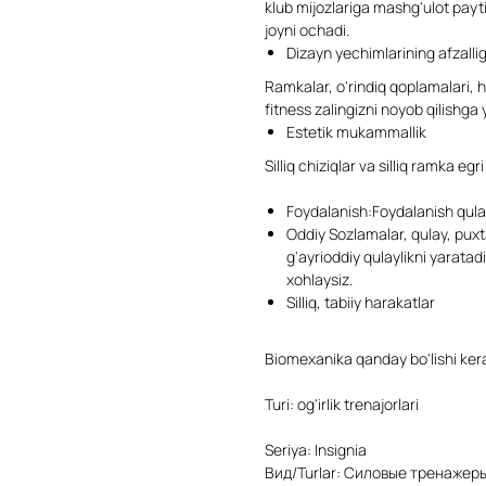
klub mijozlariga mashg'ulot paytid
joyni ochadi.
Dizayn yechimlarining afzallig
Ramkalar, o'rindiq qoplamalari, hi
fitness zalingizni noyob qilishga
Estetik mukammallik
Silliq chiziqlar va silliq ramka egr
Foydalanish:Foydalanish qulay
Oddiy Sozlamalar, qulay, puxt
g'ayrioddiy qulaylikni yarata
xohlaysiz.
Silliq, tabiiy harakatlar
Biomexanika qanday bo'lishi ker
Turi: og'irlik trenajorlari
Seriya: Insignia
Вид/Turlar: Силовые тренажер