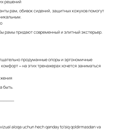
их решений
нты рам, обивок сидений, защитных кожухов помогут
уникальным.
во
ибы рамы придают современный и элитный экстерьер.
 тщательно продуманные опоры и эргономичные
 комфорт – на этих тренажерах хочется заниматься
ижения
а быть.
______
r vizual aloqa uchun hech qanday to'siq qoldirmasdan va