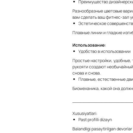
Преимущество дизайнерск
Разнообразные цветовые вариа
вам сделать ваш фитнес-зал 
Эстетическое совершенст
Плавные линии и гладкие изг
Использование:
Удобство в использовании
Простые настройки, удобные,
рукояти создают необычайный
снова и снова.
Плавные, естественные дв
Биомеханика, какой она должн
______________________
Xususiyatlari:
Past profilli dizayn
Balandligi pasaytirilgan devorla