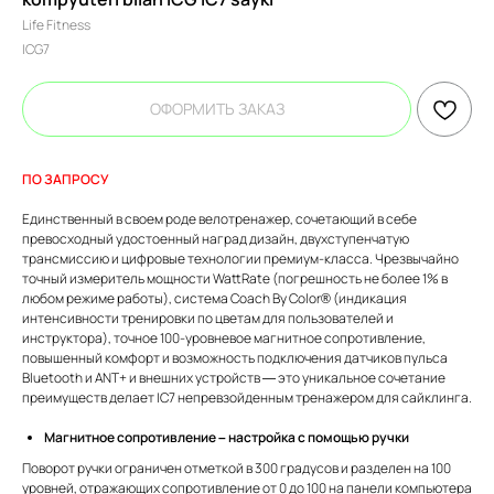
Life Fitness
ICG7
ОФОРМИТЬ ЗАКАЗ
ПО ЗАПРОСУ
Единственный в своем роде велотренажер, сочетающий в себе
превосходный удостоенный наград дизайн, двухступенчатую
трансмиссию и цифровые технологии премиум-класса. Чрезвычайно
точный измеритель мощности WattRate (погрешность не более 1% в
любом режиме работы), система Coach By Color® (индикация
интенсивности тренировки по цветам для пользователей и
инструктора), точное 100-уровневое магнитное сопротивление,
повышенный комфорт и возможность подключения датчиков пульса
Bluetooth и ANT+ и внешних устройств — это уникальное сочетание
преимуществ делает IC7 непревзойденным тренажером для сайклинга.
Магнитное сопротивление – настройка с помощью ручки
Поворот ручки ограничен отметкой в 300 градусов и разделен на 100
уровней, отражающих сопротивление от 0 до 100 на панели компьютера