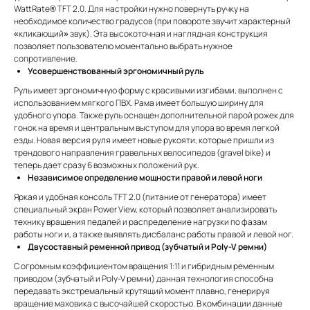
WattRate® TFT 2.0. Для настройки нужно повернуть ручку на
необходимое количество градусов (при повороте звучит характерный
«кликающий» звук). Эта высокоточная и наглядная конструкция
позволяет пользователю моментально выбрать нужное
сопротивление.
Усовершенствованный эргономичный руль
Руль имеет эргономичную форму с красивыми изгибами, выполнен с
использованием мягкого ПВХ. Рама имеет большую ширину для
удобного упора. Также руль оснащен дополнительной парой рожек для
гонок на время и центральным выступом для упора во время легкой
езды. Новая версия руля имеет новые рукояти, которые пришли из
трендового направления гравельных велосипедов (gravel bike) и
теперь дает сразу 6 возможных положений рук.
Независимое определение мощности правой и левой ноги
Яркая и удобная консоль TFT 2.0 (питание от генератора) имеет
специальный экран Power View, который позволяет анализировать
технику вращения педалей и распределение нагрузки по фазам
работы ноги и, а также выявлять дисбаланс работы правой и левой ног.
Двусоставный ременной привод (зубчатый и Poly-V ремни)
С огромным коэффициентом вращения 1:11 и гибридным ременным
приводом (зубчатый и Poly-V ремни) данная технология способна
передавать экстремальный крутящий момент плавно, генерируя
вращение маховика с высочайшей скоростью. В комбинации данные