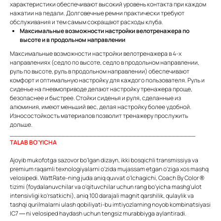
характеристики обеспечивают высокий уровень контакта при каждом
нажатии на педали. Долговечные ремни практически требуют
обслуживания и тем самым сокращают расходы клуба.
Максимальные возможности настройки велотренажера по
высоте и в продольном направлении
Максимальные возможности настройки велотренажера в 4-х
направлениях (седло по высоте, седло в продольном направлении,
руль по высоте, руль в продольном направлении) обеспечивают
комфорт и оптимальную настройку для каждого пользователя. Руль и
сиденье на пневмоприводе делают настройку тренажера проще,
безопаснее и быстрее. Стойки сиденья и руля, сделанные из
алюминия, имеют меньший вес, делая настройку более удобной.
Износостойкость материалов позволит тренажеру прослужить
дольше.
_______________________________________________
TALAB BO'YICHA
Ajoyib mukofotga sazovor bo'lgan dizayn, ikki bosqichli transmissiya va
premium raqamli texnologiyalarni o'zida mujassam etgan o'ziga xos mashq
velosipedi. WattRate-ning juda aniq quvvat o'lchagichi, Coach By Color ®
tizimi (foydalanuvchilar va o'qituvchilar uchun rang bo'yicha mashg'ulot
intensivligi ko'rsatkichi), aniq 100 darajali magnit qarshilik, qulaylik va
tashqi qurilmalarni ulash qobiliyati-bu imtiyozlarning noyob kombinatsiyasi
IC7 — ni velosiped haydash uchun tengsiz murabbiyga aylantiradi.