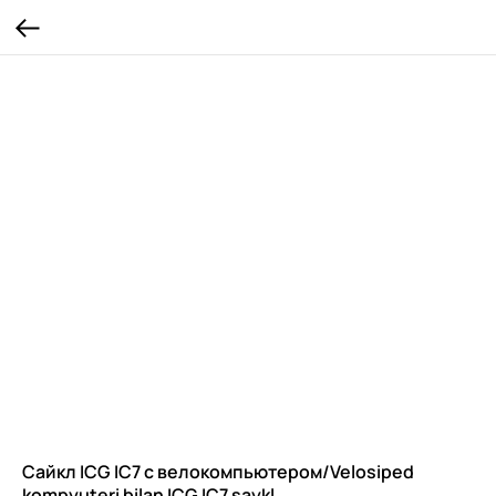
Сайкл ICG IC7 с велокомпьютером/Velosiped
kompyuteri bilan ICG IC7 saykl