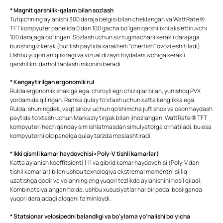
* Magnit qarshilik-qalam bilan sozlash
Tutqichning aylanishi 300 daraja belgisi bilan cheklangan va WattRate ®
TFT kompyuter panelida 0 dan 100 gacha bo'lgan qarshilikni aks ettiruvchi
100 darajaga bo'lingan. Sozlash uchun siz tugmachani kerakli darajaga
burishingiz kerak (burilish paytida xarakterli "chertish" ovozi eshitiladi).
Ushbu yuqori aniqlikdagi va vizual dizayn foydalanuvchiga kerakli
qarshilikni darhol tanlash imkonini beradi.
* Kengaytirilgan ergonomik rul
Rulda ergonomik shaklga ega, chiroyli egri chiziqlar bilan, yumshoq PVX
yordamida qilingan. Ramka qulay to'xtash uchun katta kenglikka ega.
Rulda, shuningdek, vaqt sinovi uchun qo'shimcha juft shox va oson haydash
paytida to'xtash uchun Markaziy tirgak bilan jihozlangan. WattRate ® TFT
kompyuteri hech qanday sim ishlatmasdan simulyatorga o'rnatiladi, bu esa
kompyuterni old panelga qulay tarzda moslashtiradi.
* Ikki qismli kamar haydovchisi • Poly-V tishli kamarlar)
Katta aylanish koeffitsienti 1:11 va gibrid kamar haydovchisi (Poly-V dan
tishli kamarlar) bilan ushbu texnologiya ekstremal momentni silliq
uzatishga qodir va volanning eng yuqori tezlikda aylanishini hosil qiladi.
Kombinatsiyalangan holda, ushbu xususiyatlar har bir pedal bosilganda
yuqori darajadagi aloqani ta'minlaydi.
* Statsionar velosipedni balandligi va bo'ylama yo'nalishi bo'yicha