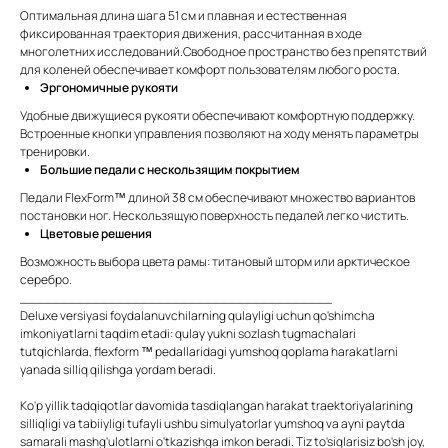
Оптимальная длина шага 51 см и плавная и естественная
фиксированная траектория движения, рассчитанная в ходе
многолетних исследований.Свободное пространство без препятствий
для коленей обеспечивает комфорт пользователям любого роста.
Эргономичные рукояти
Удобные движущиеся рукояти обеспечивают комфортную поддержку.
Встроенные кнопки управления позволяют на ходу менять параметры
тренировки.
Большие педали с нескользящим покрытием
Педали FlexForm™ длиной 38 см обеспечивают множество вариантов
постановки ног. Нескользящую поверхность педалей легко чистить.
Цветовые решения
Возможность выбора цвета рамы: титановый шторм или арктическое
серебро.
_______________________________________
Deluxe versiyasi foydalanuvchilarning qulayligi uchun qo'shimcha
imkoniyatlarni taqdim etadi: qulay yukni sozlash tugmachalari
tutqichlarda, flexform ™ pedallaridagi yumshoq qoplama harakatlarni
yanada silliq qilishga yordam beradi.
Ko'p yillik tadqiqotlar davomida tasdiqlangan harakat traektoriyalarining
silliqligi va tabiiyligi tufayli ushbu simulyatorlar yumshoq va ayni paytda
samarali mashg'ulotlarni o'tkazishga imkon beradi. Tiz to'siqlarisiz bo'sh joy,