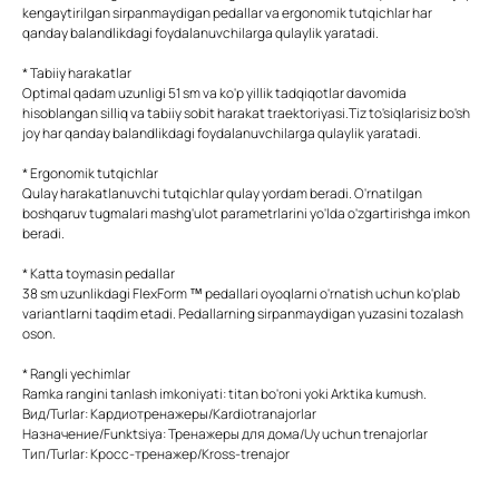
kengaytirilgan sirpanmaydigan pedallar va ergonomik tutqichlar har
qanday balandlikdagi foydalanuvchilarga qulaylik yaratadi.
* Tabiiy harakatlar
Optimal qadam uzunligi 51 sm va ko'p yillik tadqiqotlar davomida
hisoblangan silliq va tabiiy sobit harakat traektoriyasi.Tiz to'siqlarisiz bo'sh
joy har qanday balandlikdagi foydalanuvchilarga qulaylik yaratadi.
* Ergonomik tutqichlar
Qulay harakatlanuvchi tutqichlar qulay yordam beradi. O'rnatilgan
boshqaruv tugmalari mashg'ulot parametrlarini yo'lda o'zgartirishga imkon
beradi.
* Katta toymasin pedallar
38 sm uzunlikdagi FlexForm ™ pedallari oyoqlarni o'rnatish uchun ko'plab
variantlarni taqdim etadi. Pedallarning sirpanmaydigan yuzasini tozalash
oson.
* Rangli yechimlar
Ramka rangini tanlash imkoniyati: titan bo'roni yoki Arktika kumush.
Вид/Turlar: Кардиотренажеры/Kardiotranajorlar
Назначение/Funktsiya: Тренажеры для дома/Uy uchun trenajorlar
Тип/Turlar: Кросс-тренажер/Kross-trenajor