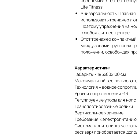
обеспечивает естественну
Life Fitness.
Универсальность. Плавная 
использовать тренажер люд
Поэтому упражнения на Ro
в любом фитнес-центре.
Этот тренажер компактный 
между зонами групповых тр
положении, освобождая про
Характеристики:
Габариты - 195х80х100 см
Максимальный вес пользовател
Технология – водное сопротивл
Уровни сопротивления -16
Регулируемые упоры для ног с
Транспортировочные ролики
Вертикальное хранение
Требования к электропитанию
Система мониторинга частоты 
ресивер) приобретается допо