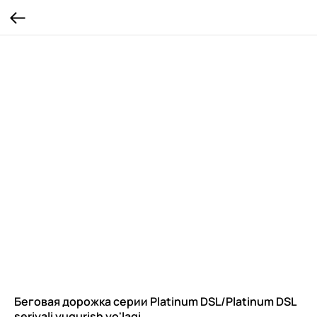
Беговая дорожка серии Platinum DSL/Platinum DSL
seriyali yugurish yo'lagi