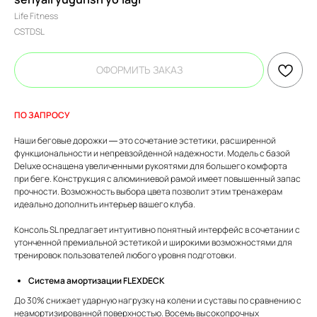
Life Fitness
CSTDSL
ОФОРМИТЬ ЗАКАЗ
ПО ЗАПРОСУ
Наши беговые дорожки — это сочетание эстетики, расширенной
функциональности и непревзойденной надежности. Модель с базой
Deluxe оснащена увеличенными рукоятями для большего комфорта
при беге. Конструкция с алюминиевой рамой имеет повышенный запас
прочности. Возможность выбора цвета позволит этим тренажерам
идеально дополнить интерьер вашего клуба.
Консоль SL предлагает интуитивно понятный интерфейс в сочетании с
утонченной премиальной эстетикой и широкими возможностями для
тренировок пользователей любого уровня подготовки.
Система амортизации FLEXDECK
До 30% снижает ударную нагрузку на колени и суставы по сравнению с
неамортизированной поверхностью. Восемь высокопрочных