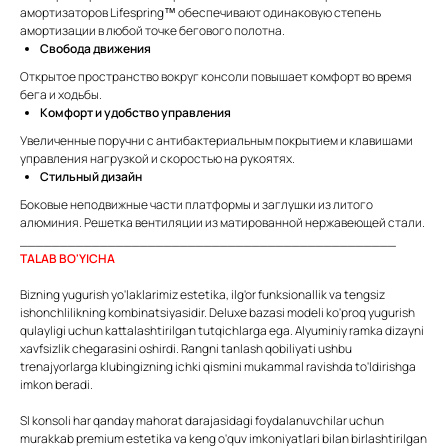
амортизаторов Lifespring™ обеспечивают одинаковую степень
амортизации в любой точке бегового полотна.
Свобода движения
Открытое пространство вокруг консоли повышает комфорт во время
бега и ходьбы.
Комфорт и удобство управления
Увеличенные поручни с антибактериальным покрытием и клавишами
управления нагрузкой и скоростью на рукоятях.
Стильный дизайн
Боковые неподвижные части платформы и заглушки из литого
алюминия. Решетка вентиляции из матированной нержавеющей стали.
_______________________________________________
TALAB BO'YICHA
Bizning yugurish yo'laklarimiz estetika, ilg'or funksionallik va tengsiz
ishonchlilikning kombinatsiyasidir. Deluxe bazasi modeli ko'proq yugurish
qulayligi uchun kattalashtirilgan tutqichlarga ega. Alyuminiy ramka dizayni
xavfsizlik chegarasini oshirdi. Rangni tanlash qobiliyati ushbu
trenajyorlarga klubingizning ichki qismini mukammal ravishda to'ldirishga
imkon beradi.
Sl konsoli har qanday mahorat darajasidagi foydalanuvchilar uchun
murakkab premium estetika va keng o'quv imkoniyatlari bilan birlashtirilgan