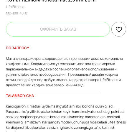
Life Fitness
MD-100-40-01
ОФОРМИТЬ ЗАКАЗ
ПО ЗАПРОСУ
Маты для кардиотренажеров сделают тренировки дома максимально
комфортными. Коврики помогут сохранить пол под тренажером в
первоначальном виде даже после многолетнего использования и
усилят стабильность оборудования. Премиальный дизайн коврика
отлично подойдет под любую модель кардиотренажера Life Fitness и
придаст вашей кардио-зоне завершенный вид.
________________________________________
TALAB BO'YICHA
Kardiojarrohlik matlari uyda mashg'ulotlarni iloji boricha qulay qiladi.
Paspaslar ko'p yillik foydalanishdan keyin ham simulyator ostidagi polni asl
shaklida saqlashga yordam beradi va uskunaning barqarorligini oshiradi.
Premium gilam dizayni har qanday model uchun juda mos keladi Life Fitness
kardiojarrohlik uskunalari va sizning kardio zonangizga to'liq ko'rinish