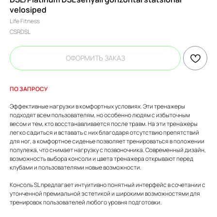
velosiped
Life Fitness
CSRDSL
ОФОРМИТЬ ЗАКАЗ
ПО ЗАПРОСУ
Эффективные нагрузки в комфортных условиях. Эти тренажеры
подходят всем пользователям, но особенно людям с избыточным
весом и тем, кто восстанавливается после травм. На эти тренажеры
легко садиться и вставать с них благодаря отсутствию препятствий
для ног, а комфортное сиденье позволяет тренироваться в положении
полулежа, что снимает нагрузку с позвоночника. Современный дизайн,
возможность выбора консоли и цвета тренажера открывают перед
клубами и пользователями новые возможности.
Консоль SL предлагает интуитивно понятный интерфейс в сочетании с
утонченной премиальной эстетикой и широкими возможностями для
тренировок пользователей любого уровня подготовки.