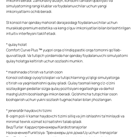
imkonini beradi. Zamonaviy dizayn, konsolni tanlash qobiliyati va
simulyatorning rangi klublar va foydalanuvchilar uchun yangi
imkoniyatlarni ochib beradi.
Sl konsoli har qanday mahorat darajasidagi foydalanuvchilar uchun
murakkab premium estetika va keng o'quv imkoniyatlari bilan birlashtirilgan
intuitiv interfeysni taklif etadi.
* qulay holat
Comfort Curve Plus ™ yuqori orqa o'rindiq pastki orqa tomonni qo'llab-
quvvatlaydi. Va tutqich yordamida har qanday foydalanuvchi simulyatorni
qulay holatga keltirish uchun sozlashi mumkin.
* mashinada o'tirish va turish oson
Konsol ostidagi oyoq to'siqlari va tutqichlarning yo'qligi simulyatorga
o'tirish va yaqinlashishni qulay qiladi. Qulay tasmali keng o'z-o'zini
sozlaydigan pedallar sizga qulay pozitsiyani egallashga va darhol
mashg'ulotni boshlashga imkon beradi. Qo'shimcha tutqichlar oson
boshqarish uchun yukni sozlash tugmachalari bilan jihozlangan.
* jeneratör haydovchi tizimi
8-oqim poli-V kamar haydovchi tizimi silliq va jim ishlashni ta'minlaydi va
minimal texnik xizmat ko'rsatishni talab qiladi.
Вид/Turlar: Кардиотренажеры/Kardiotranajorlar
Назначение/Funktsiya: Тренажеры для дома/Uy uchun trenajorlar