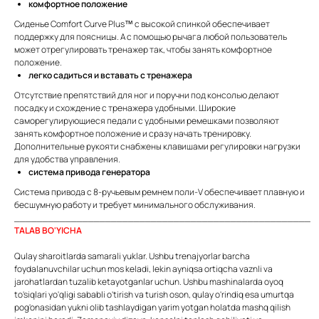
комфортное положение
Сиденье Comfort Curve Plus™ с высокой спинкой обеспечивает
поддержку для поясницы. А с помощью рычага любой пользователь
может отрегулировать тренажер так, чтобы занять комфортное
положение.
легко садиться и вставать с тренажера
Отсутствие препятствий для ног и поручни под консолью делают
посадку и схождение с тренажера удобными. Широкие
саморегулирующиеся педали с удобными ремешками позволяют
занять комфортное положение и сразу начать тренировку.
Дополнительные рукояти снабжены клавишами регулировки нагрузки
для удобства управления.
система привода генератора
Система привода с 8-ручьевым ремнем поли-V обеспечивает плавную и
бесшумную работу и требует минимального обслуживания.
____________________________________________________
TALAB BO'YICHA
Qulay sharoitlarda samarali yuklar. Ushbu trenajyorlar barcha
foydalanuvchilar uchun mos keladi, lekin ayniqsa ortiqcha vaznli va
jarohatlardan tuzalib ketayotganlar uchun. Ushbu mashinalarda oyoq
to'siqlari yo'qligi sababli o'tirish va turish oson, qulay o'rindiq esa umurtqa
pog'onasidan yukni olib tashlaydigan yarim yotgan holatda mashq qilish