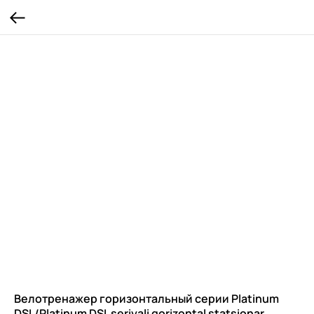
Велотренажер горизонтальный серии Platinum
DSL/Platinum DSL seriyali gorizontal statsionar