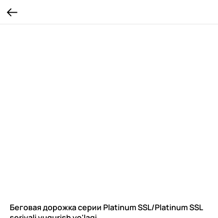
Беговая дорожка серии Platinum SSL/Platinum SSL
seriyali yugurish yo'lagi