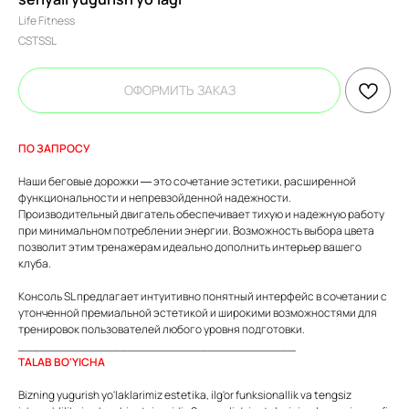
Life Fitness
CSTSSL
ОФОРМИТЬ ЗАКАЗ
ПО ЗАПРОСУ
Наши беговые дорожки — это сочетание эстетики, расширенной
функциональности и непревзойденной надежности.
Производительный двигатель обеспечивает тихую и надежную работу
при минимальном потреблении энергии. Возможность выбора цвета
позволит этим тренажерам идеально дополнить интерьер вашего
клуба.
Консоль SL предлагает интуитивно понятный интерфейс в сочетании с
утонченной премиальной эстетикой и широкими возможностями для
тренировок пользователей любого уровня подготовки.
______________________________________
TALAB BO'YICHA
Bizning yugurish yo'laklarimiz estetika, ilg'or funksionallik va tengsiz