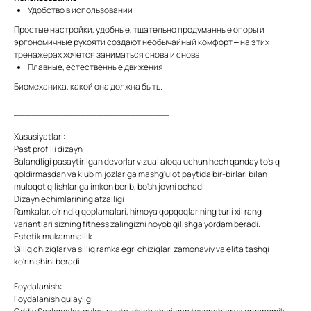
Удобство в использовании
Простые настройки, удобные, тщательно продуманные опоры и
эргономичные рукояти создают необычайный комфорт – на этих
тренажерах хочется заниматься снова и снова.
Плавные, естественные движения
Биомеханика, какой она должна быть.
____________________________
Xususiyatlari:
Past profilli dizayn
Balandligi pasaytirilgan devorlar vizual aloqa uchun hech qanday to'siq
qoldirmasdan va klub mijozlariga mashg'ulot paytida bir-birlari bilan
muloqot qilishlariga imkon berib, bo'sh joyni ochadi.
Dizayn echimlarining afzalligi
Ramkalar, o'rindiq qoplamalari, himoya qopqoqlarining turli xil rang
variantlari sizning fitness zalingizni noyob qilishga yordam beradi.
Estetik mukammallik
Silliq chiziqlar va silliq ramka egri chiziqlari zamonaviy va elita tashqi
ko'rinishini beradi.
Foydalanish:
Foydalanish qulayligi