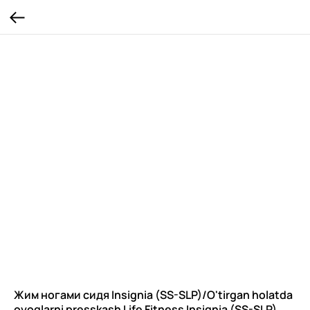
Жим ногами сидя Insignia (SS-SLP)/O'tirgan holatda
oyoqlarni presskash Life Fitness Insignia (SS-SLP)