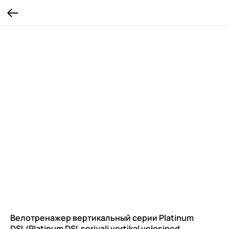
Велотренажер вертикальный серии Platinum
DSL/Platinum DSL seriyali vertikal velosiped