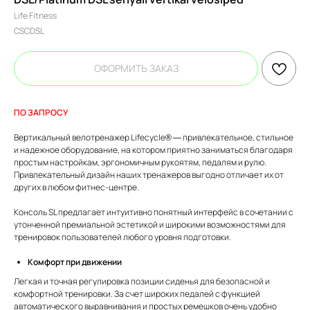
Life Fitness
CSCDSL
ОФОРМИТЬ ЗАКАЗ
ПО ЗАПРОСУ
Вертикальный велотренажер Lifecycle® — привлекательное, стильное
и надежное оборудование, на котором приятно заниматься благодаря
простым настройкам, эргономичным рукоятям, педалям и рулю.
Привлекательный дизайн наших тренажеров выгодно отличает их от
других в любом фитнес-центре.
Консоль SL предлагает интуитивно понятный интерфейс в сочетании с
утонченной премиальной эстетикой и широкими возможностями для
тренировок пользователей любого уровня подготовки.
Комфорт при движении
Легкая и точная регулировка позиции сиденья для безопасной и
комфортной тренировки. За счет широких педалей с функцией
автоматического выравнивания и простых ремешков очень удобно