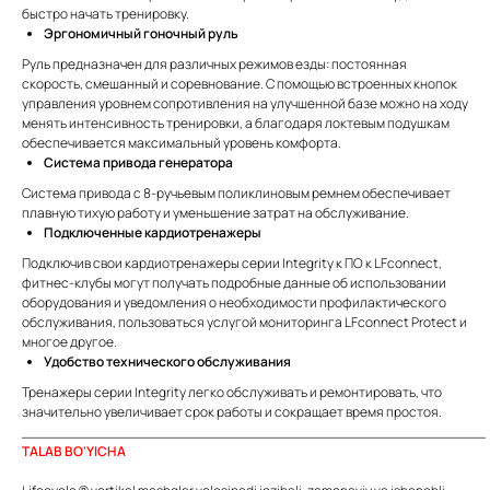
быстро начать тренировку.
Эргономичный гоночный руль
Руль предназначен для различных режимов езды: постоянная
скорость, смешанный и соревнование. С помощью встроенных кнопок
управления уровнем сопротивления на улучшенной базе можно на ходу
менять интенсивность тренировки, а благодаря локтевым подушкам
обеспечивается максимальный уровень комфорта.
Система привода генератора
Система привода с 8-ручьевым поликлиновым ремнем обеспечивает
плавную тихую работу и уменьшение затрат на обслуживание.
Подключенные кардиотренажеры
Подключив свои кардиотренажеры серии Integrity к ПО к LFconnect,
фитнес-клубы могут получать подробные данные об использовании
оборудования и уведомления о необходимости профилактического
обслуживания, пользоваться услугой мониторинга LFconnect Protect и
многое другое.
Удобство технического обслуживания
Тренажеры серии Integrity легко обслуживать и ремонтировать, что
значительно увеличивает срок работы и сокращает время простоя.
_____________________________________________________
TALAB BO'YICHA