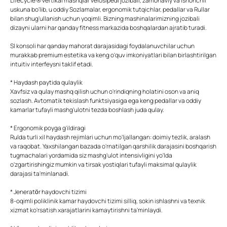
Lifecycle ® vertikal mashqlar velosipedi jozibali, zamonaviy va ishonchli
uskuna bo'lib, u oddiy Sozlamalar, ergonomik tutqichlar, pedallar va Rullar
bilan shug'ullanish uchun yoqimli. Bizning mashinalarimizning jozibali
dizayni ularni har qanday fitness markazida boshqalardan ajratib turadi.
Sl konsoli har qanday mahorat darajasidagi foydalanuvchilar uchun
murakkab premium estetika va keng o'quv imkoniyatlari bilan birlashtirilgan
intuitiv interfeysni taklif etadi.
* Haydash paytida qulaylik
Xavfsiz va qulay mashq qilish uchun o'rindiqning holatini oson va aniq
sozlash. Avtomatik tekislash funktsiyasiga ega keng pedallar va oddiy
kamarlar tufayli mashg'ulotni tezda boshlash juda qulay.
* Ergonomik poyga g'ildiragi
Rulda turli xil haydash rejimlari uchun mo'ljallangan: doimiy tezlik, aralash
va raqobat. Yaxshilangan bazada o'rnatilgan qarshilik darajasini boshqarish
tugmachalari yordamida siz mashg'ulot intensivligini yo'lda
o'zgartirishingiz mumkin va tirsak yostiqlari tufayli maksimal qulaylik
darajasi ta'minlanadi.
* Jeneratör haydovchi tizimi
8-oqimli poliklinik kamar haydovchi tizimi silliq, sokin ishlashni va texnik
xizmat ko'rsatish xarajatlarini kamaytirishni ta'minlaydi.