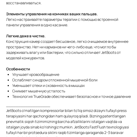
восстанавливаться.
Элементы управления на кончиках ваших пальцев.
Легко настраивайте параметры терапии с помощью встроенной
панели управления в одно касание.
Легкие даже в чистке.
Конструкция камер создает бесшовное, легко очищаемое внутреннее
пространство. Нет ни карманов ни чего-либо еще, что могло бы
задерживать влагу или бактерии, что сильно отличает JetBoots от
моделей конкурентов.
Особенности
Улучшает кровообращение
Ослабляет синдром отложенной мышечной боли
Уменьшает отеки и скованность в мышцах
Снимает мышечную усталость
Технология TrueGrade обеспечивает безопасное и точное давление
__________________
JetBoots o'rnatilgan kompressorlar bilan to'liq simsiz dizayni tufayli press
terapiyasini har qachongidan ham qulayroq qiladi. Bizning patentlangan
pnevmatik siqish tizimimizning barcha afzalliklarini istalgan vaqtda va
istalgan joyda sinab ko'rishingiz mumkin. JetBoots FastFlush texnologiyasi
tufayli har bir protsedura siklini raqib tizimlariga qaraganda 2-3 baravar