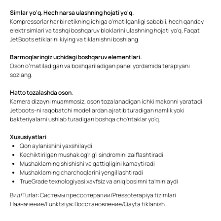
Simlar yo'q. Hech narsa ulashning hojati yo'q.
Kompressorlar har bir etikning ichiga o'rnatilganligi sababli, hech qanday
elektr simlari va tashqi boshqaruv bloklarini ulashning hojati yo'q. Faqat
JetBoots etiklarini kiying va tiklanishni boshlang.
Barmoqlaringiz uchidagi boshqaruv elementlari.
Oson o’rnatiladigan va boshqariladigan panel yordamida terapiyani
sozlang.
Hatto tozalashda oson
.
Kamera dizayni muammosiz, oson tozalanadigan ichki makonni yaratadi.
Jetboots-ni raqobatchi modellardan ajratib turadigan namlik yoki
bakteriyalarni ushlab turadigan boshqa cho'ntaklar yo'q.
Xususiyatlari
Qon aylanishini yaxshilaydi
Kechiktirilgan mushak og'rig'i sindromini zaiflashtiradi
Mushaklarning shishishi va qattiqligini kamaytiradi
Mushaklarning charchoqlarini yengillashtiradi
TrueGrade texnologiyasi xavfsiz va aniq bosimni ta'minlaydi
Вид/Turlar: Системы прессотерапии/Pressoterapiya tizimlari
Назначение/Funktsiya: Восстановление/Qayta tiklanish