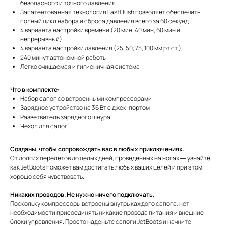
безопасного и точного давления
Запатентованная технология FastFlush позволяет обеспечить
полный цикл набора и сброса давления всего за 60 секунд
4 варианта настройки времени (20 мин, 40 мин, 60 мин и
непрерывный)
4 варианта настройки давления (25, 50, 75, 100 мм рт.ст.)
240 минут автономной работы
Легко очищаемая и гигиеничная система
Что в комплекте:
Набор сапог со встроенными компрессорами
Зарядное устройство на 36 Вт с джек-портом
Разветвитель зарядного шнура
Чехол для сапог
Созданы, чтобы сопровождать вас в любых приключениях.
От долгих перелетов до целых дней, проведенных на ногах — узнайте,
как JetBoots поможет вам достигать любых ваших целей и при этом
хорошо себя чувствовать.
Никаких проводов. Не нужно ничего подключать.
Поскольку компрессоры встроены внутрь каждого сапога, нет
необходимости присоединять никакие провода питания и внешние
блоки управления. Просто наденьте сапоги JetBoots и начните