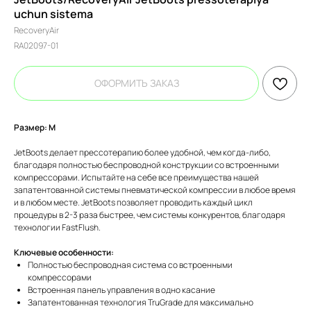
uchun sistema
RecoveryAir
RA02097-01
ОФОРМИТЬ ЗАКАЗ
Размер: М
JetBoots делает прессотерапию более удобной, чем когда-либо,
благодаря полностью беспроводной конструкции со встроенными
компрессорами. Испытайте на себе все преимущества нашей
запатентованной системы пневматической компрессии в любое время
и в любом месте. JetBoots позволяет проводить каждый цикл
процедуры в 2-3 раза быстрее, чем системы конкурентов, благодаря
технологии FastFlush.
Ключевые особенности:
Полностью беспроводная система со встроенными
компрессорами
Встроенная панель управления в одно касание
Запатентованная технология TruGrade для максимально