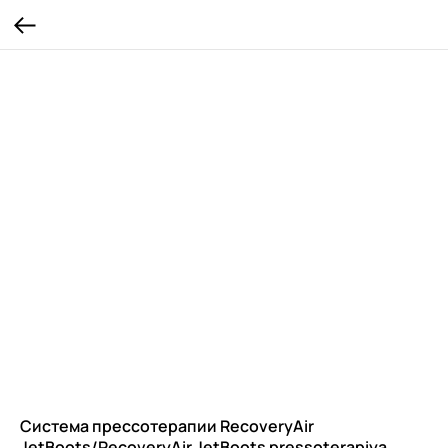
Система прессотерапии RecoveryAir
JetBoots/RecoveryAir JetBoots pressoterapiya