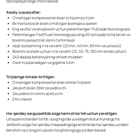
tezroq bajarishga imkon beradi.
Asosiy xususiyatlar:
O'rnatilgan kompressorlar bilan to'liq simsiz tizim
Bir marta bosish bilan o'rnatilgan boshqaruv paneli
Eng xavfsiz va aniq bosim uchun patentlangan TruGrade texnologiyasi
Patentlangan FastFlush texnologiyasi atigi 60 soniyada to'liq terish va
bosimni pasaytirish siklini ta'minlaydi
Vaqt sozlashning 4 ta varianti (20 min, 40 min, 60 min va uzluksiz)
Bosimni sozlash uchun 4 ta variant (25, 50, 75, 100 mm simob ustuni)
240 daqiqa batareyaning ishlash muddati
Oson tozalanadigan va gigienik tizim
To’plamga nimalar kiritilgan:
O'rnatilgan kompressorlar bilan etiklar to'plami
Jek porti bilan 36W zaryadlovchi
Zaryadlovchi simini ajratuvchi
Etik chexoli
Har qanday sarguzashtda sizga hamroh bo'lish uchun yaratilgan.
Uzoq parvozlardan tortib, oyog'ingizda yuradigan butun kunlargcha,
JetBoots sizga har qanday maqsadingizga erishishda har qanday yordam
berishini va o'zingizni yaxshi his qilishingizga yordam beradi.