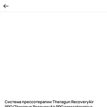
Система прессотерапии Theragun RecoveryAir
PRO/Theragun RecoveryAir PRO pressoterapiya