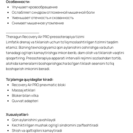
Особенности:
Улучшает кровообращение
Ослабляет синдром отложенной мышечной боли
Уменьшает отечность и скованность
Снимает мышечное утомление
______________
Theragun Recovery Air PRO pressoterapiya tizimi
Limfatik drenaj va tiklanish uchun to'liq moslashtirilgan tizimni taqdim
etamiz. Bizning texnologiyamiz qon aylanishini oshirishga va butun
tanadagi og'riqni kamaytirishga imkon berib, dam olish va tiklanish vaqtini
qisqartiring. Pressoterapiya apparati intervalli rejimni sozlashdan tortib,
alohida kameralarni boshqarishgacha bo'lgan tiklash seansini to'liq
boshqarish imkonini beradi.
To'plamga quyidagilar kiradi:
Recovery Air PRO pnevmatic bloki
Massaj etiklari
Bloker bilan vilka
Quvvat adapteri
Xususiyatlari:
Qon aylanishini yaxshilaydi
Kechiktirilgan mushak og'rig'i sindromini zaiflashtiradi
Shish va qattiqlikni kamaytiradi