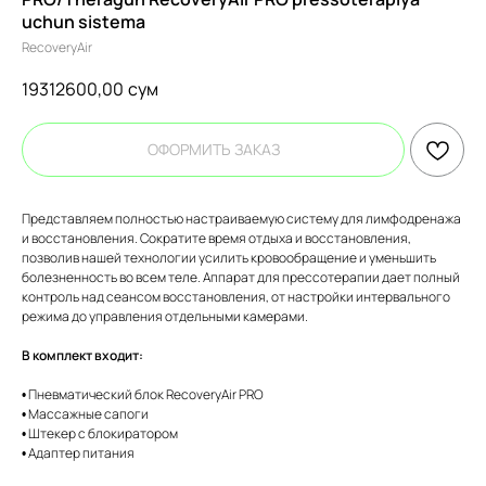
uchun sistema
RecoveryAir
19312600,00
сум
ОФОРМИТЬ ЗАКАЗ
Представляем полностью настраиваемую систему для лимфодренажа
и восстановления. Сократите время отдыха и восстановления,
позволив нашей технологии усилить кровообращение и уменьшить
болезненность во всем теле. Аппарат для прессотерапии дает полный
контроль над сеансом восстановления, от настройки интервального
режима до управления отдельными камерами.
В комплект входит:
• Пневматический блок RecoveryAir PRO
• Массажные сапоги
• Штекер с блокиратором
• Адаптер питания