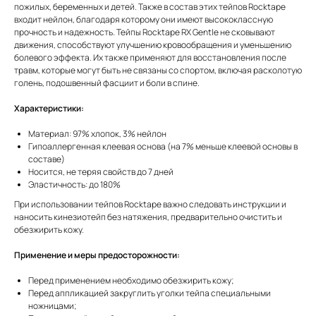
пожилых, беременных и детей. Также в состав этих тейпов Rocktape
входит нейлон, благодаря которому они имеют высококлассную
прочность и надежность. Тейпы Rocktape RX Gentle не сковывают
движения, способствуют улучшению кровообращения и уменьшению
болевого эффекта. Их также применяют для восстановления после
травм, которые могут быть не связаны со спортом, включая расколотую
голень, подошвенный фасциит и боли в спине.
Характеристики:
Материал: 97% хлопок, 3% нейлон
Гипоаллергенная клеевая основа (на 7% меньше клеевой основы в
составе)
Носится, не теряя свойств до 7 дней
Эластичность: до 180%
При использовании тейпов Rocktape важно следовать инструкции и
наносить кинезиотейп без натяжения, предварительно очистить и
обезжирить кожу.
Применение и меры предосторожности:
Перед применением необходимо обезжирить кожу;
Перед аппликацией закруглить уголки тейпа специальными
ножницами;