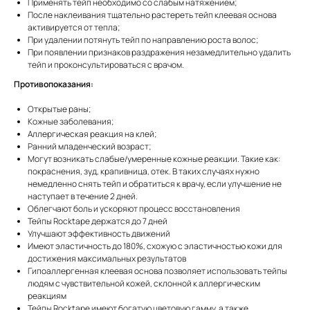
Применять тейп необходимо со слабым натяжением;
После наклеивания тщательно растереть тейп клеевая основа
активируется от тепла;
При удалении потянуть тейп по направлению роста волос;
При появлении признаков раздражения незамедлительно удалить
тейп и проконсультироваться с врачом.
Противопоказания:
Открытые раны;
Кожные заболевания;
Аллергическая реакция на клей;
Ранний младенческий возраст;
Могут возникать слабые/умеренные кожные реакции. Такие как:
покраснения, зуд, крапивница, отек. В таких случаях нужно
немедленно снять тейп и обратиться к врачу, если улучшение не
наступает в течение 2 дней.
Облегчают боль и ускоряют процесс восстановления
Тейпы Rocktape держатся до 7 дней
Улучшают эффективность движений
Имеют эластичность до 180%, схожую с эластичностью кожи для
достижения максимальных результатов
Гипоаллергенная клеевая основа позволяет использовать тейпы
людям с чувствительной кожей, склонной к аллергическим
реакциям
Тейпы Rocktape имеют богатую цветовую гамму, а также