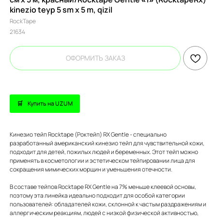
kinezio teyp 5 sm x 5 m, qizil
RockTape
21634
ОФОРМИТЬ ЗАКАЗ
Купить на UZUM
Кинезио тейп Rocktape (Роктейп) RX Gentle - специально
разработанный американский кинезио тейп для чувствительной кожи,
подходит для детей, пожилых людей и беременных. Этот тейп можно
применять в косметологии и эстетическом тейпировании лица для
сокращения мимических морщин и уменьшения отечности.
В составе тейпов Rocktape RX Gentle на 7% меньше клеевой основы,
поэтому эта линейка идеально подходит для особой категории
пользователей: обладателей кожи, склонной к частым раздражениям и
аллергическим реакциям, людей с низкой физической активностью,