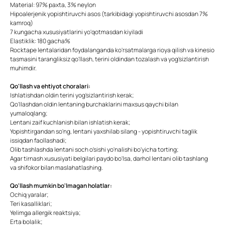
Material: 97% paxta, 3% neylon
Hipoalerjenik yopishtiruvchi asos (tarkibidagi yopishtiruvchi asosdan 7%
kamroq)
7 kungacha xususiyatlarini yo'qotmasdan kiyiladi
Elastiklik: 180 gacha%
Rocktape lentalaridan foydalanganda ko'rsatmalarga rioya qilish va kinesio
tasmasini tarangliksiz qo'llash, terini oldindan tozalash va yog'sizlantirish
muhimdir.
Qo'llash va ehtiyot choralari:
Ishlatishdan oldin terini yog'sizlantirish kerak;
Qo'llashdan oldin lentaning burchaklarini maxsus qaychi bilan
yumaloqlang;
Lentani zaif kuchlanish bilan ishlatish kerak;
Yopishtirgandan so'ng, lentani yaxshilab silang - yopishtiruvchi taglik
issiqdan faollashadi;
Olib tashlashda lentani soch o'sishi yo'nalishi bo'yicha torting;
Agar tirnash xususiyati belgilari paydo bo'lsa, darhol lentani olib tashlang
va shifokor bilan maslahatlashing.
Qo'llash mumkin bo'lmagan holatlar:
Ochiq yaralar;
Teri kasalliklari;
Yelimga allergik reaktsiya;
Erta bolalik;