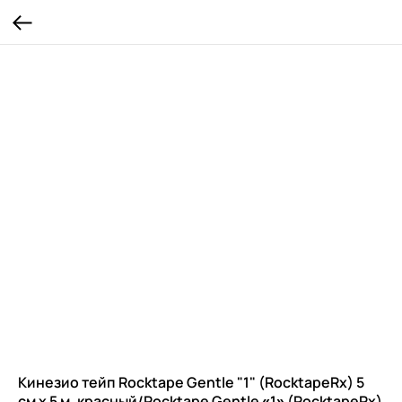
Кинезио тейп Rocktape Gentle "1" (RocktapeRх) 5
см х 5 м, красный/Rocktape Gentle «1» (RocktapeRx)