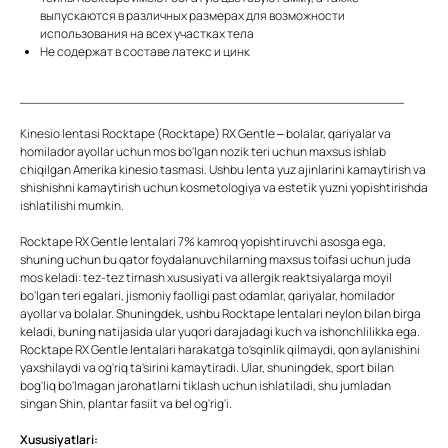
выпускаются в различных размерах для возможности
использования на всех участках тела
Не содержат в составе латекс и цинк
________________________________________________
Kinesio lentasi Rocktape (Rocktape) RX Gentle – bolalar, qariyalar va
homilador ayollar uchun mos bo'lgan nozik teri uchun maxsus ishlab
chiqilgan Amerika kinesio tasmasi. Ushbu lenta yuz ajinlarini kamaytirish va
shishishni kamaytirish uchun kosmetologiya va estetik yuzni yopishtirishda
ishlatilishi mumkin.
Rocktape RX Gentle lentalari 7% kamroq yopishtiruvchi asosga ega,
shuning uchun bu qator foydalanuvchilarning maxsus toifasi uchun juda
mos keladi: tez-tez tirnash xususiyati va allergik reaktsiyalarga moyil
bo'lgan teri egalari, jismoniy faolligi past odamlar, qariyalar, homilador
ayollar va bolalar. Shuningdek, ushbu Rocktape lentalari neylon bilan birga
keladi, buning natijasida ular yuqori darajadagi kuch va ishonchlilikka ega.
Rocktape RX Gentle lentalari harakatga to'sqinlik qilmaydi, qon aylanishini
yaxshilaydi va og'riq ta'sirini kamaytiradi. Ular, shuningdek, sport bilan
bog'liq bo'lmagan jarohatlarni tiklash uchun ishlatiladi, shu jumladan
singan Shin, plantar fasiit va bel og'rig'i.
Xususiyatlari: