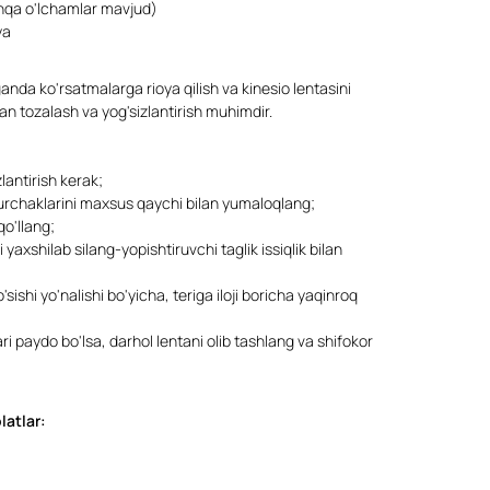
hqa o'lchamlar mavjud)
ya
nda ko'rsatmalarga rioya qilish va kinesio lentasini
ndan tozalash va yog'sizlantirish muhimdir.
zlantirish kerak;
burchaklarini maxsus qaychi bilan yumaloqlang;
qo'llang;
yaxshilab silang-yopishtiruvchi taglik issiqlik bilan
sishi yo'nalishi bo'yicha, teriga iloji boricha yaqinroq
ari paydo bo'lsa, darhol lentani olib tashlang va shifokor
atlar: