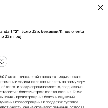
ndart "2" , 5см х 32м, бежевый/Kinesio lenta
 x 32 m, bej
п) Classic – кинезио тейп топового американского
ортсмены и медицинские специалисты по всему миру.
чной влаго- и воздухопроницаемостью, предназначен
усталости и более быстрого восстановления. Также
ньшения и предотвращения болевых ощущений,
лучшения кровообращения и поддержки суставов.
эластичности, они не сковывают движения, позволяя