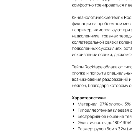
комфортно тренироваться и в
Кинезиологические тейпы Roc
фиксации на проблемном мест
например, их используют при
надколенника, травмах перед
коллатеральной связки колена
подколенных сухожилиях, рота
искривлении осанки, дискомф
Тейпы Rocktape обладают гипо
хлопка и покрыты специальным
возникновения раздражений и 
нейлон, благодаря которому 
Характеристики:
Материал: 97% хлопок, 3%
Гипоаллергенная клеевая 
Беспрерывное ношение тейп
Эластичность: до 180-190%
Размер: рулон 5см х 32м (