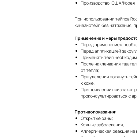
Производство: США/Корея
При использовании тейпов Roc
кинезиотейп без натяжения, п
Применение и меры предост
Перед применением необхо
Перед аппликацией закруг
Применять тейп необходим
После наклеивания тщатель
от тепла;
При удалении потянуть тей
к коже.
При появлении признаков р
проконсультироваться с вр
Противопоказания:
Открытые раны;
Кожные заболевания;
Аллергическая реакция на 