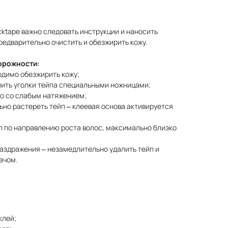
ktape важно следовать инструкции и наносить
редварительно очистить и обезжирить кожу.
орожности:
димо обезжирить кожу;
лить уголки тейпа специальными ножницами;
о со слабым натяжением;
но растереть тейп – клеевая основа активируется
п по направлению роста волос, максимально близко
аздражения – незамедлительно удалить тейп и
ачом.
клей;