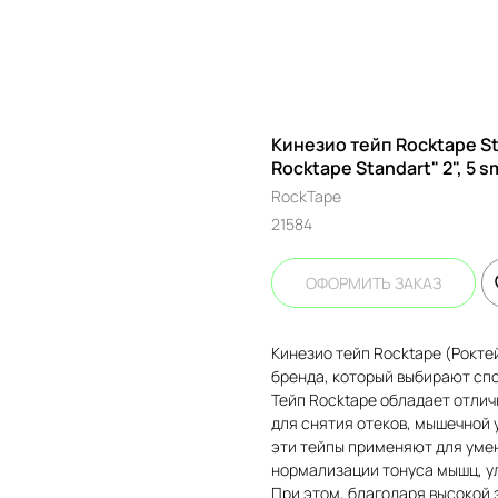
Кинезио тейп Rocktape Sta
Rocktape Standart" 2", 5 sm
RockTape
21584
ОФОРМИТЬ ЗАКАЗ
Кинезио тейп Rocktape (Роктей
бренда, который выбирают сп
Тейп Rocktape обладает отли
для снятия отеков, мышечной 
эти тейпы применяют для уме
нормализации тонуса мышц, у
При этом, благодаря высокой 