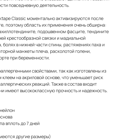
ести повседневную деятельность.
ktape Classic моментально активизируются после
е, поэтому область их применения очень обширна:
 ахиллотендините, подошвенном фасците, тендините
ней крестообразной связки и мадиальной
, болях в нижней части спины, растяжениях паха и
торной манжеты плеча, расколотой голени,
орте при беременности.
аллергенными свойствами, так как изготовлены из
 клеем на акриловой основе, что уменьшает риск
аллергических реакций. Также в состав входит
они имеют высококлассную прочность и надежность.
 нейлон
основа
а вплоть до 7 дней
имеются другие размеры)