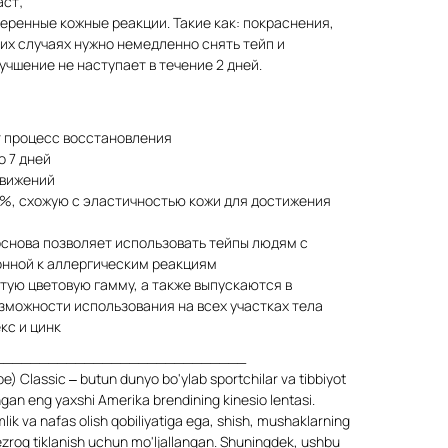
аст;
еренные кожные реакции. Такие как: покраснения,
аких случаях нужно немедленно снять тейп и
лучшение не наступает в течение 2 дней.
т процесс восстановления
о 7 дней
движений
%, схожую с эластичностью кожи для достижения
снова позволяет использовать тейпы людям с
онной к аллергическим реакциям
тую цветовую гамму, а также выпускаются в
зможности использования на всех участках тела
кс и цинк
____________________________
e) Classic – butun dunyo bo'ylab sportchilar va tibbiyot
gan eng yaxshi Amerika brendining kinesio lentasi.
k va nafas olish qobiliyatiga ega, shish, mushaklarning
tezroq tiklanish uchun mo'ljallangan. Shuningdek, ushbu