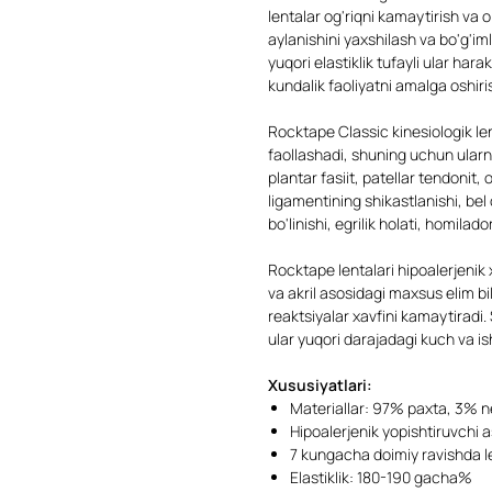
lentalar og'riqni kamaytirish va 
aylanishini yaxshilash va bo'g'iml
yuqori elastiklik tufayli ular har
kundalik faoliyatni amalga oshir
Rocktape Classic kinesiologik le
faollashadi, shuning uchun ularni
plantar fasiit, patellar tendonit,
ligamentining shikastlanishi, bel 
bo'linishi, egrilik holati, homilado
Rocktape lentalari hipoalerjenik
va akril asosidagi maxsus elim bi
reaktsiyalar xavfini kamaytiradi.
ular yuqori darajadagi kuch va is
Xususiyatlari:
Materiallar: 97% paxta, 3% n
Hipoalerjenik yopishtiruvchi 
7 kungacha doimiy ravishda le
Elastiklik: 180-190 gacha%