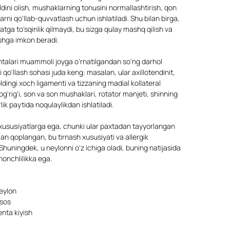
oldini olish, mushaklarning tonusini normallashtirish, qon
arni qo'llab-quvvatlash uchun ishlatiladi. Shu bilan birga,
akatga to'sqinlik qilmaydi, bu sizga qulay mashq qilish va
ishga imkon beradi.
ntalari muammoli joyga o'rnatilgandan so'ng darhol
 qo'llash sohasi juda keng: masalan, ular axillotendinit,
 oldingi xoch ligamenti va tizzaning madial kollateral
og'rig'i, son va son mushaklari, rotator manjeti, shinning
rlik paytida noqulaylikdan ishlatiladi.
 xususiyatlarga ega, chunki ular paxtadan tayyorlangan
lan qoplangan, bu tirnash xususiyati va allergik
 Shuningdek, u neylonni o'z ichiga oladi, buning natijasida
honchlilikka ega.
eylon
asos
nta kiyish