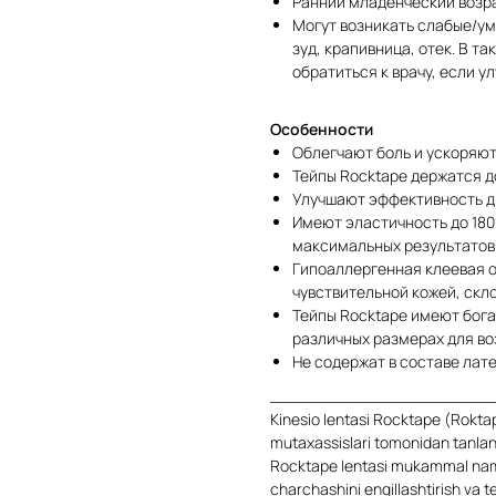
Ранний младенческий возр
Могут возникать слабые/ум
зуд, крапивница, отек. В т
обратиться к врачу, если у
Особенности
Облегчают боль и ускоряю
Тейпы Rocktape держатся д
Улучшают эффективность 
Имеют эластичность до 180
максимальных результатов
Гипоаллергенная клеевая о
чувствительной кожей, скл
Тейпы Rocktape имеют бога
различных размерах для во
Не содержат в составе лате
______________________
Kinesio lentasi Rocktape (Roktap
mutaxassislari tomonidan tanlan
Rocktape lentasi mukammal namli
charchashini engillashtirish va 