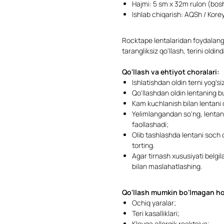
Hajmi: 5 sm x 32m rulon (bos
Ishlab chiqarish: AQSh / Kore
Rocktape lentalaridan foydalanga
tarangliksiz qo'llash, terini oldi
Qo'llash va ehtiyot choralari:
Ishlatishdan oldin terni yog'si
Qo'llashdan oldin lentaning 
Kam kuchlanish bilan lentani 
Yelimlangandan so'ng, lentani 
faollashadi;
Olib tashlashda lentani soch o'
torting.
Agar tirnash xususiyati belgil
bilan maslahatlashing.
Qo'llash mumkin bo'lmagan hol
Ochiq yaralar;
Teri kasalliklari;
Kleyga allergik reaktsiya;