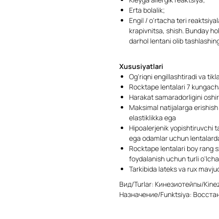
Erta bolalik;
Engil / o'rtacha teri reaktsiy
krapivnitsa, shish. Bunday ho
darhol lentani olib tashlashin
Xususiyatlari
Og'riqni engillashtiradi va tik
Rocktape lentalari 7 kungac
Harakat samaradorligini oshir
Maksimal natijalarga erishish
elastiklikka ega
Hipoalerjenik yopishtiruvchi ta
ega odamlar uchun lentalard
Rocktape lentalari boy rang 
foydalanish uchun turli o'lch
Tarkibida lateks va rux mavj
Вид/Turlar: Кинезиотейпы/Kinez
Назначение/Funktsiya: Восстан