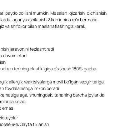
alari paydo bo'lishi mumkin. Masalan: qizarish, qichishish,
llarda, agar yaxshilanish 2 kun ichida ro'y bermasa,
giz va shifokor bilan maslahatlashingiz kerak.
lanish jarayonini tezlashtiradi
ha davom etadi
ish
 uchun terining elastikligiga o'xshash 180% gacha
glik allergik reaktsiyalarga moyil bo'lgan sezgir teriga
an foydalanishga imkon beradi
sxemasiga ega, shuningdek, tananing barcha joylarida
amlarda keladi
ud emas
ioteyplar
овление/Qayta tiklanish