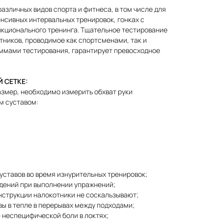
различных видов спорта и фитнеса, в том числе для
нсивных интервальных тренировок, гонках с
нкционального тренинга. Тщательное тестирование
тников, проводимое как спортсменами, так и
ммами тестирования, гарантирует превосходное
 СЕТКЕ:
азмер, необходимо измерить обхват руки
м суставом:
ставов во время изнурительных тренировок;
дений при выполнении упражнений;
нструкции налокотники не соскальзывают;
ы в тепле в перерывах между подходами;
неспецифической боли в локтях;