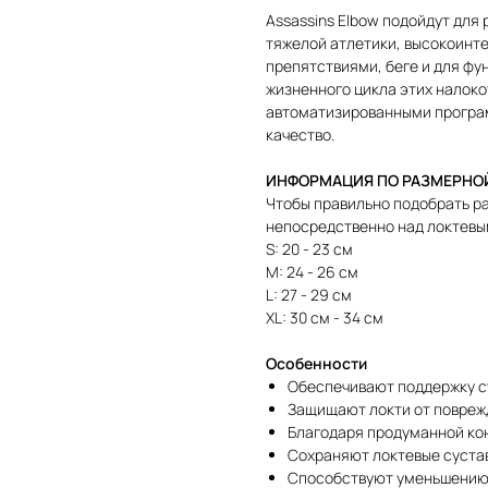
Assassins Elbow подойдут для 
тяжелой атлетики, высокоинте
препятствиями, беге и для фу
жизненного цикла этих налоко
автоматизированными програ
качество.
ИНФОРМАЦИЯ ПО РАЗМЕРНОЙ
Чтобы правильно подобрать р
непосредственно над локтевы
S: 20 - 23 см
M: 24 - 26 см
L: 27 - 29 см
XL: 30 см - 34 см
Особенности
Обеспечивают поддержку су
Защищают локти от повреж
Благодаря продуманной ко
Сохраняют локтевые сустав
Способствуют уменьшению 