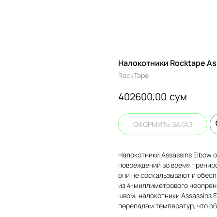
Налокотники Rocktape As
RockTape
сум
402600,00
ОФОРМИТЬ ЗАКАЗ
Налокотники Assassins Elbow 
повреждений во время трениро
они не соскальзывают и обес
из 4-миллиметрового неопрен
швом, налокотники Assassins 
перепадам температур, что об