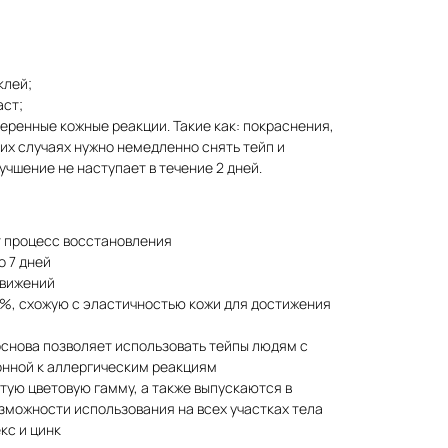
клей;
аст;
еренные кожные реакции. Такие как: покраснения,
аких случаях нужно немедленно снять тейп и
лучшение не наступает в течение 2 дней.
т процесс восстановления
о 7 дней
движений
%, схожую с эластичностью кожи для достижения
снова позволяет использовать тейпы людям с
онной к аллергическим реакциям
тую цветовую гамму, а также выпускаются в
зможности использования на всех участках тела
кс и цинк