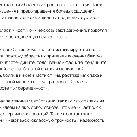
усталости и более быстрого восстановления. Также
ньшения и предотвращения болевых ощущений,
лучшения кровообращения и поддержки суставов.
эластичности, они не сковывают движения, позволяя
ести повседневную деятельность.
ktape Classic моментально активизируются после
е, поэтому область их применения очень обширна:
 ахиллотендините, подошвенном фасците, тендините
ней крестообразной связки и мадиальной
, болях в нижней части спины, растяжениях паха и
торной манжеты плеча, расколотой голени,
орте при беременности.
аллергенными свойствами, так как изготовлены из
 клеем на акриловой основе, что уменьшает риск
аллергических реакций. Также в состав входит
они имеют высококлассную прочность и надежность.