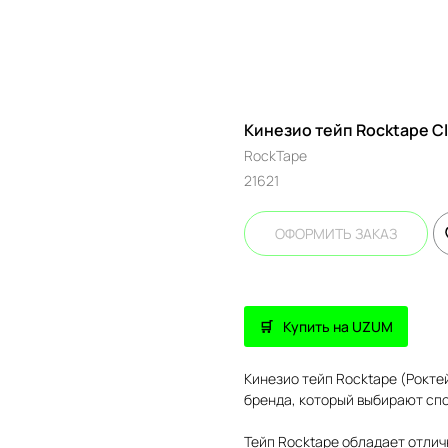
Кинезио тейп Rocktape Cla
RockTape
21621
ОФОРМИТЬ ЗАКАЗ
Купить на UZUM
Кинезио тейп Rocktape (Роктей
бренда, который выбирают сп
Тейп Rocktape обладает отли