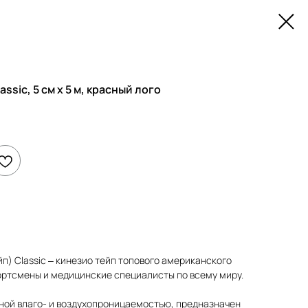
ssic, 5 см х 5 м, красный лого
п) Classic – кинезио тейп топового американского
ортсмены и медицинские специалисты по всему миру.
чной влаго- и воздухопроницаемостью, предназначен