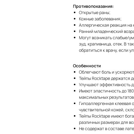
Противопоказания:
Открытые раны;
Кожные заболевания;
Аллергическая реакция на 
Ранний младенческий возр
Могут возникать слабые/ум
зуд, крапивница, отек. В т
обратиться к врачу, если у
Особенности
Облегчают боль и ускоряю
Тейпы Rocktape держатся д
Улучшают эффективность 
Имеют эластичность до 180
максимальных результатов
Гипоаллергенная клеевая о
чувствительной кожей, скл
Тейпы Rocktape имеют бога
различных размерах для во
Не содержат в составе лате