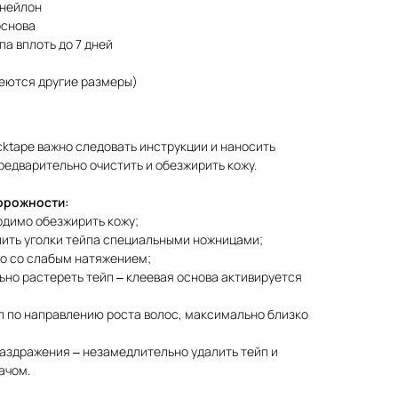
 нейлон
основа
а вплоть до 7 дней
меются другие размеры)
ktape важно следовать инструкции и наносить
редварительно очистить и обезжирить кожу.
орожности:
димо обезжирить кожу;
лить уголки тейпа специальными ножницами;
о со слабым натяжением;
но растереть тейп – клеевая основа активируется
п по направлению роста волос, максимально близко
аздражения – незамедлительно удалить тейп и
ачом.