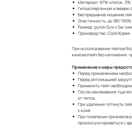
Материал: 97% хлопок, 3%
Гипоаллергенная клеевая 
Беспрерывное ношение тейп
Эластичность: до 180-190%
Размер: рулон 5см х 5м (и
Производство: США/Корея
При использовании тейпов Roc
кинезиотейп без натяжения, п
Применение и меры предост
Перед применением необхо
Перед аппликацией закруг
Применять тейп необходим
После наклеивания тщатель
от тепла;
При удалении потянуть тей
к коже.
При появлении признаков р
проконсультироваться с вр