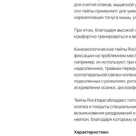
для снятия отеков, мышечной 
эти тейпы применяют для уме
нормализации тонуса мышц, у
При этом, благодаря высокой 
комфортно тренироваться и в
Кинезиологические тейпы Roc
фиксации на проблемном мест
например, их используют при
надколенника, травмах перед
коллатеральной связки колена
подколенных сухожилиях, рота
искривлении осанки, дискомф
Тейпы Rocktape обладают гипо
хлопка и покрыты специальным
возникновения раздражений и 
нейлон, благодаря которому 
Характеристики: