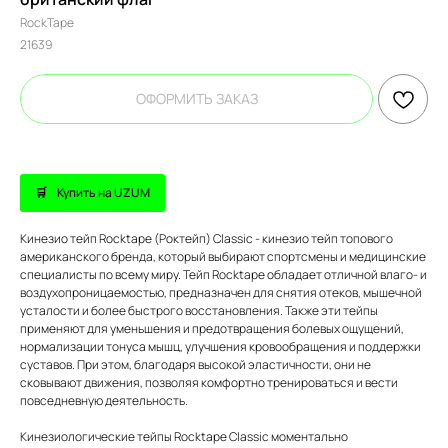
RockTape
21639
ОФОРМИТЬ ЗАКАЗ
Купить на UZUM
Кинезио тейп Rocktape (Роктейп) Classic - кинезио тейп топового
американского бренда, который выбирают спортсмены и медицинские
специалисты по всему миру. Тейп Rocktape обладает отличной влаго- и
воздухопроницаемостью, предназначен для снятия отеков, мышечной
усталости и более быстрого восстановления. Также эти тейпы
применяют для уменьшения и предотвращения болевых ощущений,
нормализации тонуса мышц, улучшения кровообращения и поддержки
суставов. При этом, благодаря высокой эластичности, они не
сковывают движения, позволяя комфортно тренироваться и вести
повседневную деятельность.
Кинезиологические тейпы Rocktape Classic моментально