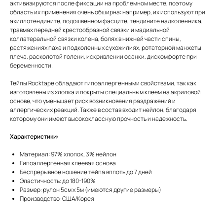
активизируются после фиксации на проблемном месте, поэтому
область их применения очень обширна: например, их используют при
ахиллотендините, подошвенном фасците, тендините надколенника,
травмах передней крестообразной связки и мадиальной
коллатеральной связки колена, болях в нижней части спины,
растяжениях паха и подколенных сухожилиях, ротаторной манжеты
плеча, расколотой голени, искривлении осанки, дискомфорте при
беременности.
Тейпы Rocktape обладают гипоаллергенными свойствами, так как
изготовлены из хлопка и покрыты специальным клеем на акриловой
основе, что уменьшает риск возникновения раздражений и
аллергических реакций. Также в состав входит нейлон, благодаря
которому они имеют высококлассную прочность и надежность.
Характеристики:
Материал: 97% хлопок, 3% нейлон
Гипоаллергенная клеевая основа
Беспрерывное ношение тейпа вплоть до 7 дней
Эластичность: до 180-190%
Размер: рулон 5см х 5м (имеются другие размеры)
Производство: США/Корея