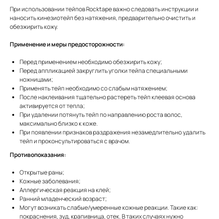
При использовании тейпов Rocktape важно следовать инструкции и
наносить кинезиотейп без натяжения, предварительно очистить и
обезжирить кожу.
Применение и меры предосторожности:
Перед применением необходимо обезжирить кожу;
Перед аппликацией закруглить уголки тейпа специальными
ножницами;
Применять тейп необходимо со слабым натяжением;
После наклеивания тщательно растереть тейп клеевая основа
активируется от тепла;
При удалении потянуть тейп по направлению роста волос,
максимально близко к коже.
При появлении признаков раздражения незамедлительно удалить
тейп и проконсультироваться с врачом.
Противопоказания:
Открытые раны;
Кожные заболевания;
Аллергическая реакция на клей;
Ранний младенческий возраст;
Могут возникать слабые/умеренные кожные реакции. Такие как:
покраснения, зуд, крапивница, отек. В таких случаях нужно