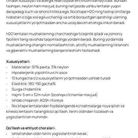
tirnash xususiyati va allergik reaktsiyalar ehtimolini kamaytiradi. Bundan
tashqari, neylon ham mavjud, buning natijasida ushbu lentalar yuqori
darajadagi kuch va ishonchlilikka ega. Rocktape H2O ning tashqi omillarga
nisbatan o'ziga xos egiluvchanligi va ortib borayotgan qarshiligi ularning
xususiyatlarini yo'qotmasdan ancha uzoq davom etishiga imkon beradi.
H2O lentalari mushaklarning charchashiga to'sqinlik qiladi va jismoniy
faollikni teng ravishda taqsimlashga yordam beradi. Buning yordamida
mushaklarning ohangini normallashtirish, atrofiy mushaklarning tiklanishi
va giperaktiv mushaklarning barqarorlashishi tezlashadi.
Xususiyatlari:
· Materiallar: 97% paxta, 3% neylon
· Hipoalerjenik yopishtiruvchi asos
· 10 kungacha o'z xususiyatlarini yo'qotmasdan ushlab turadi
· Elastiklik: 180-190 gacha%
· Suvga chidamlilik
· Hajmi: 5 sm x 32m rulon (boshqa o'lchamlar mavjud)
· Ishlab chiqarish: AQSh / Koreya
· Rocktape lentalaridan foydalanganda ko'rsatmalarga rioya qilish va
kinesio lentasini tarangliksiz qo'llash, terini oldindan tozalash va
yog'sizlantirish muhimdir.
Qo'llash va ehtiyot choralari:
· Ishlatishdan oldin terini yog'sizlantirish kerak;