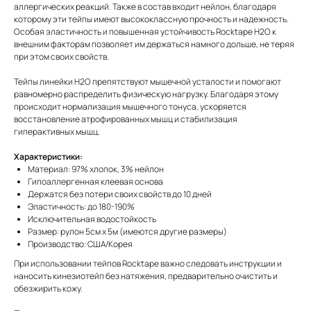
аллергических реакций. Также в состав входит нейлон, благодаря
которому эти тейпы имеют высококлассную прочность и надежность.
Особая эластичность и повышенная устойчивость Rocktape H2O к
внешним факторам позволяет им держаться намного дольше, не теряя
при этом своих свойств.
Тейпы линейки H2O препятствуют мышечной усталости и помогают
равномерно распределить физическую нагрузку. Благодаря этому
происходит нормализация мышечного тонуса, ускоряется
восстановление атрофированных мышц и стабилизация
гиперактивных мышц.
Характеристики:
Материал: 97% хлопок, 3% нейлон
Гипоаллергенная клеевая основа
Держатся без потери своих свойств до 10 дней
Эластичность: до 180-190%
Исключительная водостойкость
Размер: рулон 5см х 5м (имеются другие размеры)
Производство: США/Корея
При использовании тейпов Rocktape важно следовать инструкции и
наносить кинезиотейп без натяжения, предварительно очистить и
обезжирить кожу.