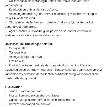
· Qo'llashdan oldin lentaning burchaklarini maxsus qaychi bilan
yumaloqlang;
· Kam kuchlanish bilan lentani qo'llang;
· Yelimlangandan so'ng, lentani yaxshilab silang-yopishtiruvchi taglik
issiqlik bilan faollashadi;
· Olib tashlashda lentani soch o'sishi yo'nalishi bo'yicha, teriga iloji
boricha yaqinroq torting.
· Agar tirnash xususiyati belgilari paydo bo'lsa, darhol lentani olib
tashlang va shifokor bilan maslahatlashing.
Qo'llash mumkin bo'lmagan holatlar:
· Ochiq yaralar;
· Ter kasalliklari;
· Yelimga allergik reaktsiya;
· Erta bolalik;
· Engil / o'rtacha teri reaktsiyalari paydo bo'lishi mumkin. Masalan:
qizarish, qichishish, krapivnitsa, shish. Bunday hollarda, agar yaxshilanish 2
kun ichida ro'y bermasa, darhol lentani olib tashlashingi va shifokor bilan
maslahatlashingiz kerak.
Xususiyatlari
· Terida 10 kungacha turadi
· Mustahkamlangan yopishtiruvchi asos
· Og'riqni yengillashtiradi va tiklanishni tezlashtiradi
· Harakat samaradorligini oshiradi