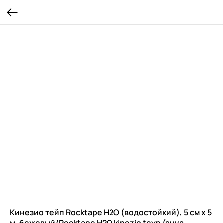
Кинезио тейп Rocktape H2O (водостойкий), 5 см х 5
м, бежевый/Rocktape H2O kinezio teyp (suva