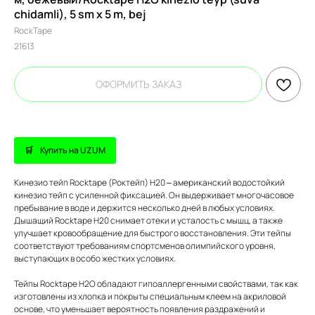
chidamli), 5 sm x 5 m, bej
RockTape
21613
ОФОРМИТЬ ЗАКАЗ
Купить на UZUM
Кинезио тейп Rocktape (Роктейп) H20 – американский водостойкий
кинезио тейп с усиленной фиксацией. Он выдерживает многочасовое
пребывание в воде и держится несколько дней в любых условиях.
Дышащий Rocktape H20 снимает отеки и усталость с мышц, а также
улучшает кровообращение для быстрого восстановления. Эти тейпы
соответствуют требованиям спортсменов олимпийского уровня,
выступающих в особо жестких условиях.
Тейпы Rocktape H2O обладают гипоаллергенными свойствами, так как
изготовлены из хлопка и покрыты специальным клеем на акриловой
основе, что уменьшает вероятность появления раздражений и