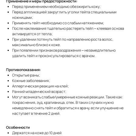
Применение и меры предосторожности:
Перед применением необходимо обезжирить кожу;
Перед аппликацией закруглить уголки тейпа специальными
ножницами;
Применять тейп необходимо со слабым натяжением;
После наклеивания тщательно растереть тейп – клеевая основа
активируется от тепла;
При удалении потянуть тейп по направлению роста волос,
максимально близко к коже.
При появлении признаков раздражения – незамедлительно
удалить тейп и проконсультироваться с врачом.
Противопоказания:
Открытые раны;
Кожные заболевания;
Аллергическая реакция на клей;
Ранний младенческий возраст;
Могут возникать слабые/умеренные кожные реакции. Такие как:
покраснения, зуд, крапивница, отек. В таких случаях нужно
немедленно снять тейп и обратиться к врачу, если улучшение не
наступает в течение 2 дней.
Особенности
Держатся на коже до 10 дней