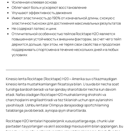
Усиленная клеевая основа
Облегчают боль и ускоряют восстановление
Улучшают эффективность движения
Имеют эластичность до 190% от изначальной длины, схожую с
эластичностью кожи для достижения максимальных результатов
Не содержат латекс и цинк
Отличительной особенностью тейпов Rocktape H2O является
повышенная устойчивость к внешним факторам, за счет чего тейп
держится дольше, при этом, не теряя свои свойства и продолжая
поддерживать спортсмена в течение нескольких дней и в любых
условиях
________________________________________
Kinesio lenta Rocktape (Rocktape) H20 – Amerika suv o'tkazmaydigan
kinesio lenta mustahkamlangan fiksatsiya bilan. U suvda bir necha soat
turishga bardosh beradi va har qanday sharoitda bir necha kun davom
etadi. Nafas oladigan Rocktape H20 mushaklarning shishishi va
charchoqlarini engillashtiradi va tez tiklanish uchun qon aylanishini
yaxshilaydi. Ushbu lentalar Olimpiya darajasidagi sportchilarning
talablariga javob beradi, ayniqsa qiyin sharoitlarda.
Rocktape H2O lentalari hipoalerjenik xususiyatlarga ega, chunki ular
paxtadan tayyorlangan va akril asosidagi maxsus elim bilan qoplangan, bu