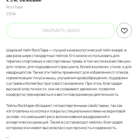
RockTape
21594
ОФОРМИТЬ ЗАКАЗ
Широкий тейп RockTape — лучший кинезиологический тейп в мире, в
два раза шире стандартных тейпов. Его можно использовать для
терапии спортивных и неспортивных травм, в том числе в качестве шин
для голени, для подошвенного фасциита, болей в коленях, спине, и для
квадрицепсов. Также эти тейпы применяют для избавления от отеков,
нормализации тонуса мышц, улучшения кровообращения, поддержки
суставов и более быстрого восстановления. При этом, благодаря
высокой эластичности, они не сковывают движения, позволяя
комфортно тренироваться и вести повседневную деятельность.
Тейпы Rocktape обладают гипоаллергенными свойствами, так как
изготовлены из хлопка и покрыты специальным клеем на акриловой
основе, что уменьшает риск возникновения раздражений и
аллергических реакций. Также в состав входит нейлон, благодаря
которому они имеют высококлассную прочность и надежность.