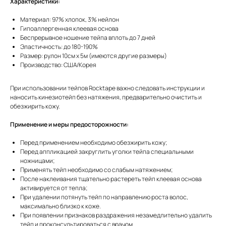
Характеристики:
Материал: 97% хлопок, 3% нейлон
Гипоаллергенная клеевая основа
Беспрерывное ношение тейпа вплоть до 7 дней
Эластичность: до 180-190%
Размер: рулон 10см х 5м (имеются другие размеры)
Производство: США/Корея
При использовании тейпов Rocktape важно следовать инструкции и
наносить кинезиотейп без натяжения, предварительно очистить и
обезжирить кожу.
Применение и меры предосторожности:
Перед применением необходимо обезжирить кожу;
Перед аппликацией закруглить уголки тейпа специальными
ножницами;
Применять тейп необходимо со слабым натяжением;
После наклеивания тщательно растереть тейп клеевая основа
активируется от тепла;
При удалении потянуть тейп по направлению роста волос,
максимально близко к коже.
При появлении признаков раздражения незамедлительно удалить
тейп и проконсультироваться с врачом.