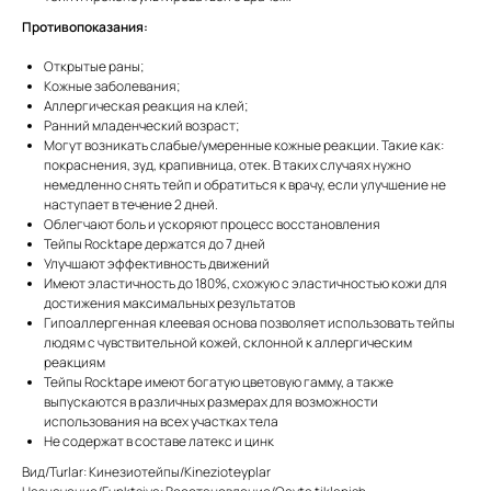
Противопоказания:
Открытые раны;
Кожные заболевания;
Аллергическая реакция на клей;
Ранний младенческий возраст;
Могут возникать слабые/умеренные кожные реакции. Такие как:
покраснения, зуд, крапивница, отек. В таких случаях нужно
немедленно снять тейп и обратиться к врачу, если улучшение не
наступает в течение 2 дней.
Облегчают боль и ускоряют процесс восстановления
Тейпы Rocktape держатся до 7 дней
Улучшают эффективность движений
Имеют эластичность до 180%, схожую с эластичностью кожи для
достижения максимальных результатов
Гипоаллергенная клеевая основа позволяет использовать тейпы
людям с чувствительной кожей, склонной к аллергическим
реакциям
Тейпы Rocktape имеют богатую цветовую гамму, а также
выпускаются в различных размерах для возможности
использования на всех участках тела
Не содержат в составе латекс и цинк
Вид/Turlar: Кинезиотейпы/Kinezioteyplar