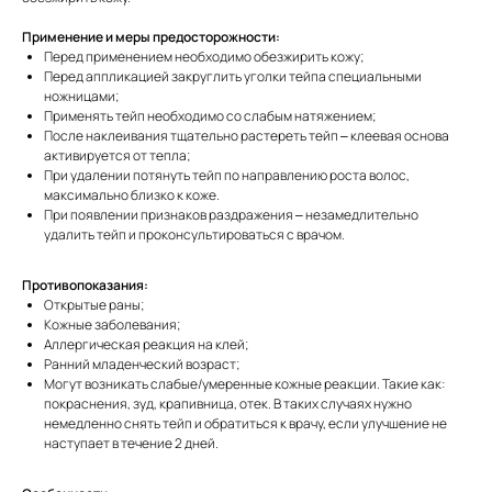
Применение и меры предосторожности:
Перед применением необходимо обезжирить кожу;
Перед аппликацией закруглить уголки тейпа специальными
ножницами;
Применять тейп необходимо со слабым натяжением;
После наклеивания тщательно растереть тейп – клеевая основа
активируется от тепла;
При удалении потянуть тейп по направлению роста волос,
максимально близко к коже.
При появлении признаков раздражения – незамедлительно
удалить тейп и проконсультироваться с врачом.
Противопоказания:
Открытые раны;
Кожные заболевания;
Аллергическая реакция на клей;
Ранний младенческий возраст;
Могут возникать слабые/умеренные кожные реакции. Такие как:
покраснения, зуд, крапивница, отек. В таких случаях нужно
немедленно снять тейп и обратиться к врачу, если улучшение не
наступает в течение 2 дней.