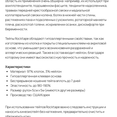
область их применения очень обширна: например, их используют при
ахиллотендините, подошвенном фасците, тендините надколенника,
травмах передней крестообразной связки и мадиальной
коллатеральной связки колена, болях в нижней части спины,
растяжениях паха и подколенных сухожилиях, ротаторной манжеты
плеча, расколотой голени, искривлении осанки, дискомфорте при
беременности.
Тейпы Rocktape обладают гипоаллергенными свойствами, так как
изготовлены из хлопка и покрыты специальным клеем на акриловой
основе, что уменьшает риск возникновения раздражений и
аллергических реакций. Также в состав входит нейлон, благодаря
которому они имеют высококлассную прочность и надежность.
Характеристики:
Материал: 97% хлопок, 3% нейлон
Гипоаллергенная клеевая основа
Беспрерывное ношение тейпа вплоть до 7 дней
Эластичность: до 180-190%
Размер: рулон 5см х 5м (имеются другие размеры)
Производство: США/Корея
При использовании тейпов Rocktape важно следовать инструкции и
наносить кинезиотейп без натяжения, предварительно очистить и
обезжирить кожу.