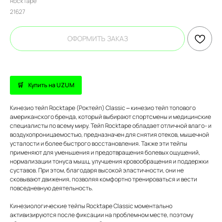
RockTape
21627
ОФОРМИТЬ ЗАКАЗ
Купить на UZUM
Кинезио тейп Rocktape (Роктейп) Classic – кинезио тейп топового
американского бренда, который выбирают спортсмены и медицинские
специалисты по всему миру. Тейп Rocktape обладает отличной влаго- и
воздухопроницаемостью, предназначен для снятия отеков, мышечной
усталости и более быстрого восстановления. Также эти тейпы
применяют для уменьшения и предотвращения болевых ощущений,
нормализации тонуса мышц, улучшения кровообращения и поддержки
суставов. При этом, благодаря высокой эластичности, они не
сковывают движения, позволяя комфортно тренироваться и вести
повседневную деятельность.
Кинезиологические тейпы Rocktape Classic моментально
активизируются после фиксации на проблемном месте, поэтому