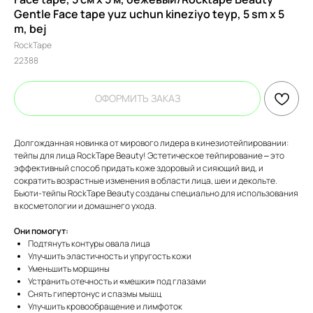
Gentle Face tape yuz uchun kineziyo teyp, 5 sm x 5
m, bej
RockTape
22388
ОФОРМИТЬ ЗАКАЗ
Долгожданная новинка от мирового лидера в кинезиотейпировании:
тейпы для лица RockTape Beauty! Эстетическое тейпирование – это
эффективный способ придать коже здоровый и сияющий вид, и
сократить возрастные изменения в области лица, шеи и декольте.
Бьюти-тейпы RockTape Beauty созданы специально для использования
в косметологии и домашнего ухода.
Они помогут:
Подтянуть контуры овала лица
Улучшить эластичность и упругость кожи
Уменьшить морщины
Устранить отечность и «мешки» под глазами
Снять гипертонус и спазмы мышц
Улучшить кровообращение и лимфоток