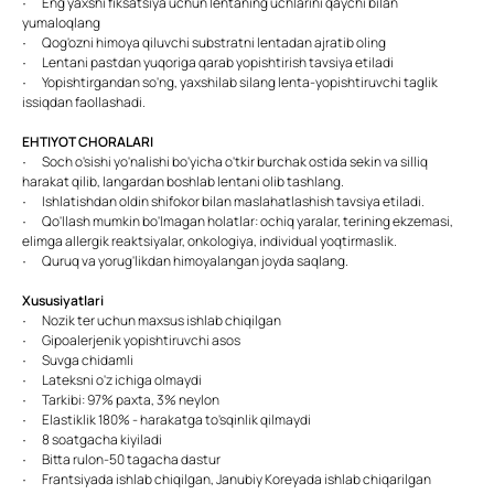
· Eng yaxshi fiksatsiya uchun lentaning uchlarini qaychi bilan
yumaloqlang
· Qog'ozni himoya qiluvchi substratni lentadan ajratib oling
· Lentani pastdan yuqoriga qarab yopishtirish tavsiya etiladi
· Yopishtirgandan so'ng, yaxshilab silang lenta-yopishtiruvchi taglik
issiqdan faollashadi.
EHTIYOT CHORALARI
· Soch o'sishi yo'nalishi bo'yicha o'tkir burchak ostida sekin va silliq
harakat qilib, langardan boshlab lentani olib tashlang.
· Ishlatishdan oldin shifokor bilan maslahatlashish tavsiya etiladi.
· Qo'llash mumkin bo'lmagan holatlar: ochiq yaralar, terining ekzemasi,
elimga allergik reaktsiyalar, onkologiya, individual yoqtirmaslik.
· Quruq va yorug'likdan himoyalangan joyda saqlang.
Xususiyatlari
· Nozik ter uchun maxsus ishlab chiqilgan
· Gipoalerjenik yopishtiruvchi asos
· Suvga chidamli
· Lateksni o'z ichiga olmaydi
· Tarkibi: 97% paxta, 3% neylon
· Elastiklik 180% - harakatga to'sqinlik qilmaydi
· 8 soatgacha kiyiladi
· Bitta rulon-50 tagacha dastur
· Frantsiyada ishlab chiqilgan, Janubiy Koreyada ishlab chiqarilgan