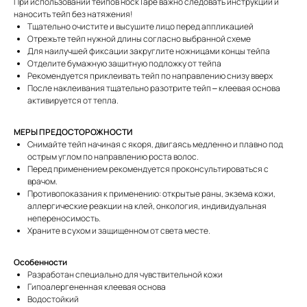
При использовании тейпов RockTape важно следовать инструкции и
наносить тейп без натяжения!
Тщательно очистите и высушите лицо перед аппликацией
Отрежьте тейп нужной длины согласно выбранной схеме
Для наилучшей фиксации закруглите ножницами концы тейпа
Отделите бумажную защитную подложку от тейпа
Рекомендуется приклеивать тейп по направлению снизу вверх
После наклеивания тщательно разотрите тейп – клеевая основа
активируется от тепла.
МЕРЫ ПРЕДОСТОРОЖНОСТИ
Снимайте тейп начиная с якоря, двигаясь медленно и плавно под
острым углом по направлению роста волос.
Перед применением рекомендуется проконсультироваться с
врачом.
Противопоказания к применению: открытые раны, экзема кожи,
аллергические реакции на клей, онкология, индивидуальная
непереносимость.
Храните в сухом и защищенном от света месте.
Особенности
Разработан специально для чувствительной кожи
Гипоалергененная клеевая основа
Водостойкий