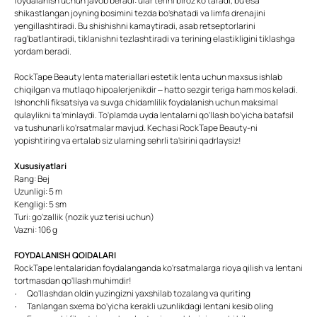
foydalanish uchun javob beradi: ular terini biroz ko'taradi, bu esa
shikastlangan joyning bosimini tezda bo'shatadi va limfa drenajini
yengillashtiradi. Bu shishishni kamaytiradi, asab retseptorlarini
rag'batlantiradi, tiklanishni tezlashtiradi va terining elastikligini tiklashga
yordam beradi.
RockTape Beauty lenta materiallari estetik lenta uchun maxsus ishlab
chiqilgan va mutlaqo hipoalerjenikdir – hatto sezgir teriga ham mos keladi.
Ishonchli fiksatsiya va suvga chidamlilik foydalanish uchun maksimal
qulaylikni ta'minlaydi. To'plamda uyda lentalarni qo'llash bo'yicha batafsil
va tushunarli ko'rsatmalar mavjud. Kechasi RockTape Beauty-ni
yopishtiring va ertalab siz ularning sehrli ta'sirini qadrlaysiz!
Xususiyatlari
Rang: Bej
Uzunligi: 5 m
Kengligi: 5 sm
Turi: go'zallik (nozik yuz terisi uchun)
Vazni: 106 g
FOYDALANISH QOIDALARI
RockTape lentalaridan foydalanganda ko'rsatmalarga rioya qilish va lentani
tortmasdan qo'llash muhimdir!
· Qo'llashdan oldin yuzingizni yaxshilab tozalang va quriting
· Tanlangan sxema bo'yicha kerakli uzunlikdagi lentani kesib oling