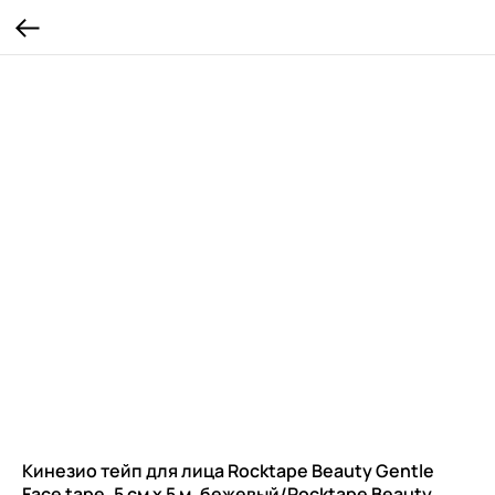
Кинезио тейп для лица Rocktape Beauty Gentle
Face tape, 5 см х 5 м, бежевый/Rocktape Beauty