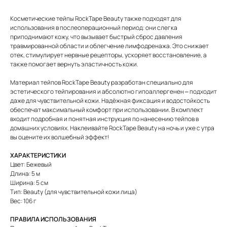
Косметические тейпы RockTape Beauty также подходят для
использования в послеоперационный период: они слегка
приподнимают кожу, что вызывает быстрый сброс давления
травмированной области и облегчение лимфодренажа. Это снижает
отек, стимулирует нервные рецепторы, ускоряет восстановление, а
также помогает вернуть эластичность кожи.
Материал тейпов RockTape Beauty разработан специально для
эстетического тейпирования и абсолютно гипоаллергенен – подходит
даже для чувствительной кожи. Надёжная фиксация и водостойкость
обеспечат максимальный комфорт при использовании. В комплект
входит подробная и понятная инструкция по нанесению тейпов в
домашних условиях. Наклеивайте RockTape Beauty на ночь и уже с утра
вы оцените их волшебный эффект!
ХАРАКТЕРИСТИКИ
Цвет: Бежевый
Длина: 5 м
Ширина: 5 см
Тип: Beauty (для чувствительной кожи лица)
Вес: 106 г
ПРАВИЛА ИСПОЛЬЗОВАНИЯ