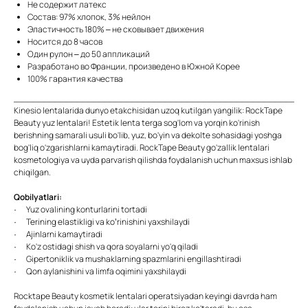
Не содержит латекс
Состав: 97% хлопок, 3% нейлон
Эластичность 180% – не сковывает движения
Носится до 8 часов
Один рулон – до 50 аппликаций
Разработано во Франции, произведено в Южной Корее
100% гарантия качества
___________________________________________________
Kinesio lentalarida dunyo etakchisidan uzoq kutilgan yangilik: RockTape
Beauty yuz lentalari! Estetik lenta terga sog'lom va yorqin ko'rinish
berishning samarali usuli bo'lib, yuz, bo'yin va dekolte sohasidagi yoshga
bog'liq o'zgarishlarni kamaytiradi. RockTape Beauty go'zallik lentalari
kosmetologiya va uyda parvarish qilishda foydalanish uchun maxsus ishlab
chiqilgan.
Qobilyatlari:
· Yuz ovalining konturlarini tortadi
· Terining elastikligi va ko’rinishini yaxshilaydi
· Ajinlarni kamaytiradi
· Ko'z ostidagi shish va qora soyalarni yo'q qiladi
· Gipertoniklik va mushaklarning spazmlarini engillashtiradi
· Qon aylanishini va limfa oqimini yaxshilaydi
Rocktape Beauty kosmetik lentalari operatsiyadan keyingi davrda ham