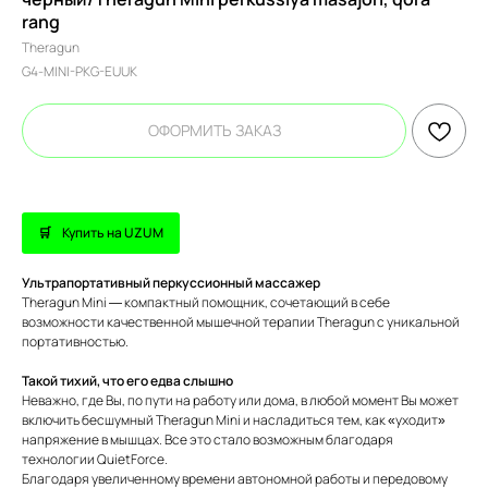
rang
Theragun
G4-MINI-PKG-EUUK
ОФОРМИТЬ ЗАКАЗ
Купить на UZUM
Ультрапортативный перкуссионный массажер
Theragun Mini — компактный помощник, сочетающий в себе
возможности качественной мышечной терапии Theragun с уникальной
портативностью.
Такой тихий, что его едва слышно
Неважно, где Вы, по пути на работу или дома, в любой момент Вы может
включить бесшумный Theragun Mini и насладиться тем, как «уходит»
напряжение в мышцах. Все это стало возможным благодаря
технологии QuietForce.
Благодаря увеличенному времени автономной работы и передовому