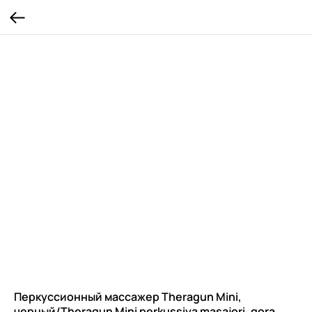
Перкуссионный массажер Theragun Mini,
черный/Theragun Mini perkussiya masajori, qora