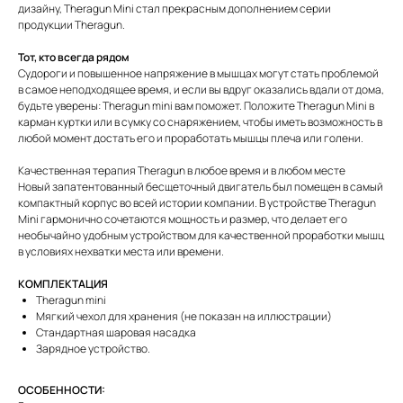
дизайну, Theragun Mini стал прекрасным дополнением серии
продукции Theragun.
Тот, кто всегда рядом
Судороги и повышенное напряжение в мышцах могут стать проблемой
в самое неподходящее время, и если вы вдруг оказались вдали от дома,
будьте уверены: Theragun mini вам поможет. Положите Theragun Mini в
карман куртки или в сумку со снаряжением, чтобы иметь возможность в
любой момент достать его и проработать мышцы плеча или голени.
Качественная терапия Theragun в любое время и в любом месте
Новый запатентованный бесщеточный двигатель был помещен в самый
компактный корпус во всей истории компании. В устройстве Theragun
Mini гармонично сочетаются мощность и размер, что делает его
необычайно удобным устройством для качественной проработки мышц
в условиях нехватки места или времени.
КОМПЛЕКТАЦИЯ
Theragun mini
Мягкий чехол для хранения (не показан на иллюстрации)
Стандартная шаровая насадка
Зарядное устройство.
ОСОБЕННОСТИ: