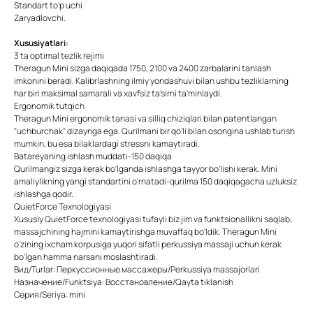
Standart to'p uchi
Zaryadlovchi.
Xususiyatlari:
3 ta optimal tezlik rejimi
Theragun Mini sizga daqiqada 1750, 2100 va 2400 zarbalarini tanlash
imkonini beradi. Kalibrlashning ilmiy yondashuvi bilan ushbu tezliklarning
har biri maksimal samarali va xavfsiz ta'sirni ta'minlaydi.
Ergonomik tutqich
Theragun Mini ergonomik tanasi va silliq chiziqlari bilan patentlangan
"uchburchak" dizaynga ega. Qurilmani bir qo'li bilan osongina ushlab turish
mumkin, bu esa bilaklardagi stressni kamaytiradi.
Batareyaning ishlash muddati-150 daqiqa
Qurilmangiz sizga kerak bo'lganda ishlashga tayyor bo'lishi kerak. Mini
amaliylikning yangi standartini o'rnatadi-qurilma 150 daqiqagacha uzluksiz
ishlashga qodir.
QuietForce Texnologiyasi
Xususiy QuietForce texnologiyasi tufayli biz jim va funktsionallikni saqlab,
massajchining hajmini kamaytirishga muvaffaq bo'ldik. Theragun Mini
o'zining ixcham korpusiga yuqori sifatli perkussiya massaji uchun kerak
bo'lgan hamma narsani moslashtiradi.
Вид/Turlar: Перкуссионные массажеры/Perkussiya massajorlari
Назначение/Funktsiya: Восстановление/Qayta tiklanish
Серия/Seriya: mini