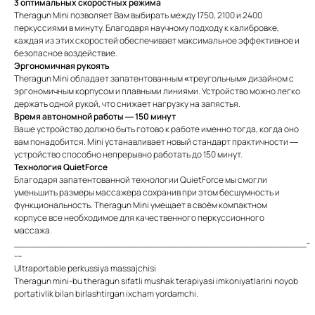
3 оптимальных скоростных режима
Theragun Mini позволяет Вам выбирать между 1750, 2100 и 2400
перкуссиями в минуту. Благодаря научному подходу к калибровке,
каждая из этих скоростей обеспечивает максимальное эффективное и
безопасное воздействие.
Эргономичная рукоять
Theragun Mini обладает запатентованным «треугольным» дизайном c
эргономичным корпусом и плавными линиями. Устройство можно легко
держать одной рукой, что снижает нагрузку на запястья.
Время автономной работы — 150 минут
Ваше устройство должно быть готово к работе именно тогда, когда оно
вам понадобится. Mini устанавливает новый стандарт практичности —
устройство способно непрерывно работать до 150 минут.
Технология QuietForce
Благодаря запатентованной технологии QuietForce мы смогли
уменьшить размеры массажера сохранив при этом бесшумность и
функциональность. Theragun Mini умещает в своём компактном
корпусе все необходимое для качественного перкуссионного
массажа.
____________________________________________________-
---
Ultraportable perkussiya massajchisi
Theragun mini-bu theragun sifatli mushak terapiyasi imkoniyatlarini noyob
portativlik bilan birlashtirgan ixcham yordamchi.