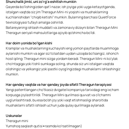
Shunchalik jimki, uni zo'rg'a eshitish mumkin
Qayerda bo'lishingizdan qat'i nazar, ish joyiga yoki uyga ketayotganda,
istalgan vaqtda siz jim Theragun Mini-ni yoqishi va mushaklarning
kuchlanishidan "chiqib ketishi" mumkin. Bularning barchasi QuietForce
texnologiyasi tufayli amalga oshirildi.
Batareyaning ishlash muddati va zamonaviy dizayni bilan Theragun Mini
Theragun seriyali mahsulotlariga ajoyib qo'shimcha bo'ldi.
Har doim yonida bo'lgan kishi
Kramplar va mushaklarning kuchayishi eng yomon paytlarda muammoga
aylanishi mumkin va agar siz to'satdan uydan uzoqda bo'lsangiz, ishonch
hosil qiling: Theragun mini sizga yordam beradi. Theragun Mini-ni ko'ylak
cho'ntagiga yoki tishli sumkaga soling, shunda siz uni istalgan vaqtda
olishingiz va yelkangiz yoki pastki oyog'ingizdagi mushaklarni ishlashingiz
mumkin.
Har qanday vaqtda va har qanday joyda sifatli Theragun terapiyasi
Yangi patentlangan cho'tkasiz dvigatel kompaniya tarixidagi eng ixcham
korpusga joylashtirildi. Theragun Mini qurilmasi quvvat va o'lchamni
uyg'unlashtiradi, bu esa bo'sh joy yoki vaqt etishmasligi sharoitida
mushaklarni sifatli ishlash uchun juda qulay qurilmaga aylanadi.
Uskunalar
Theragun mini
Yumshoq saqlash qutisi • rasmda ko'rsatilmagan)