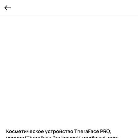
Косметическое устройство TheraFace PRO,
черное/TheraFace Pro kosmetik qurilmasi, qora