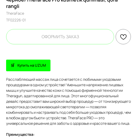
rangli
TheraFace
TF02226-01
ОФОРМИТЬ ЗАКАЗ
Купить на UZUM
Расслабляющий массаж лица сочетается с любимыми уходовыми
процедурами в одном устройстве! Уменьшите напряжение лицевых
мышц и улучшите качество кожи с помощью фирменной технологии
Theragun, адаптированной для лица. Этот многофунциональный
девайс предоставит вам широкий выбор процедур — от тонизирующего
микротока до омолаживающей светотерапии — позволяя
комбинировать и настраивать под себя больше уходовых процедур, чем
в любом другом бьюти-устройстве. TheraFace PRO — это
универсальное решение для заботы о здоровье и красоте вашего лица.
Преимущества: