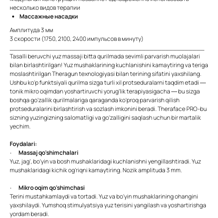
несколько видов терапии
Массажные насадки
Амплитуда 3 мм
3 скорости (1750, 2100, 2400 импульсов в минуту)
__________________________________________________
Tasalli beruvchi yuz massaji bitta qurilmada sevimli parvarish muolajalari
bilan birlashtirilgan! Yuz mushaklarining kuchlanishini kamaytiring va teriga
moslashtirilgan Theragun texnologiyasi bilan terining sifatini yaxshilang.
Ushbu ko'p funktsiyali qurilma sizga turli xil protseduralarni taqdim etadi —
tonik mikro oqimdan yoshartiruvchi yorug'lik terapiyasigacha — bu sizga
boshqa go'zallik qurilmalariga qaraganda ko'proq parvarish qilish
protseduralarini birlashtirish va sozlash imkonini beradi. Theraface PRO-bu
sizning yuzingizning salomatligi va go'zalligini saqlash uchun bir martalik
yechim.
Foydalari:
·
Massaj qo'shimchalari
Yuz, jag', bo'yin va bosh mushaklaridagi kuchlanishni yengillashtiradi. Yuz
mushaklaridagi kichik og'riqni kamaytiring. Nozik amplituda 3 mm.
·
Mikro oqim qo'shimchasi
Terini mustahkamlaydi va tortadi. Yuz va bo'yin mushaklarining ohangini
yaxshilaydi. Yumshoq stimulyatsiya yuz terisini yangilash va yoshartirishga
yordam beradi.