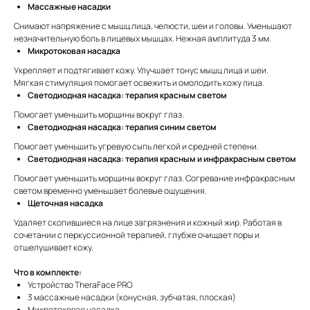
Массажные насадки
Снимают напряжение с мышц лица, челюсти, шеи и головы. Уменьшают
незначительную боль в лицевых мышцах. Нежная амплитуда 3 мм.
Микротоковая насадка
Укрепляет и подтягивает кожу. Улучшает тонус мышц лица и шеи.
Мягкая стимуляция помогает освежить и омолодить кожу лица.
Светодиодная насадка: терапия красным светом
Помогает уменьшить морщины вокруг глаз.
Светодиодная насадка: терапия синим светом
Помогает уменьшить угревую сыпь легкой и средней степени.
Светодиодная насадка: терапия красным и инфракрасным светом
Помогает уменьшить морщины вокруг глаз. Согревание инфракрасным
светом временно уменьшает болевые ощущения.
Щеточная насадка
Удаляет скопившиеся на лице загрязнения и кожный жир. Работая в
сочетании с перкуссионной терапией, глубже очищает поры и
отшелушивает кожу.
Что в комплекте:
Устройство TheraFace PRO
3 массажные насадки (конусная, зубчатая, плоская)
Микротоковая насадка