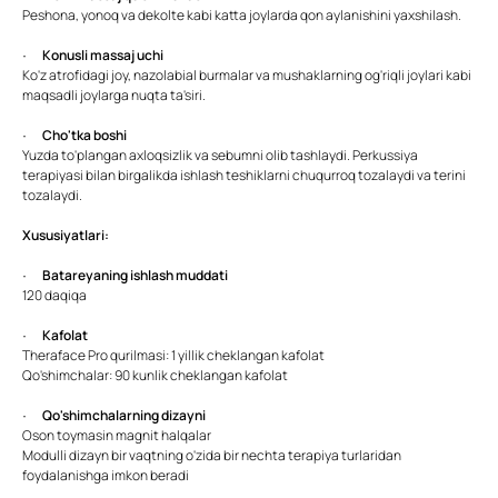
Peshona, yonoq va dekolte kabi katta joylarda qon aylanishini yaxshilash.
·
Konusli massaj uchi
Ko'z atrofidagi joy, nazolabial burmalar va mushaklarning og'riqli joylari kabi
maqsadli joylarga nuqta ta'siri.
·
Cho'tka boshi
Yuzda to'plangan axloqsizlik va sebumni olib tashlaydi. Perkussiya
terapiyasi bilan birgalikda ishlash teshiklarni chuqurroq tozalaydi va terini
tozalaydi.
Xususiyatlari:
·
Batareyaning ishlash muddati
120 daqiqa
·
Kafolat
Theraface Pro qurilmasi: 1 yillik cheklangan kafolat
Qo'shimchalar: 90 kunlik cheklangan kafolat
·
Qo'shimchalarning dizayni
Oson toymasin magnit halqalar
Modulli dizayn bir vaqtning o'zida bir nechta terapiya turlaridan
foydalanishga imkon beradi