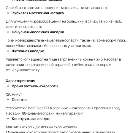
Для общего снятия напряжения мышц лица, шеи и декольте.
Зубчатая массажная насадка
Для улучшения кровообращения на больших участках, таких как лоб,
щеки и зона декольте.
Конусная массажная насадка
Точечное воздействие на целевые области, такие как зона вокруг глаз,
носогубные складки и болезненные участки мышц.
Щеточная насадка
Удаляет скопившиеся на лице загрязнения и кожный жир. Работая в
сочетании с перкуссионной терапией, глубже очищает поры и
отшелушивает кожу.
Характеристики:
Время автономной работы
120 минут
Гарантия
Устройство TheraFace PRO: ограниченная гарантия сроком на 1 год
Насадки: 90-дневная ограниченная гарантия
Конструкция насадок
Магнитные кольца с легким скольжением
Модульная конструкция позволяет одновременно использовать