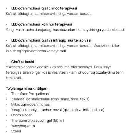
·
LED qo'shimchasi: qizil chiroq terapiyasi
Ko'z atrofidagi ajinlarni kamaytirishga yordam beradi.
·
LED qo'shimchasi: ko'k nur terapiyasi
Yengil va o'rtacha darajadagi husnbuzarlarni kamaytirishga yordam beradi.
·
LED qo'shimchasi: qizil va infraqizil nur terapiyasi
Ko'z atrofidagi ajinlarni kamaytirishga yordam beradi. Infraqizil nur bilan
isinish og'riqni vaqtincha kamaytiradi.
·
Cho'tka boshi
Yuzda to'plangan axloqsizlik va sebumni olib tashlaydi. Perkussiya
terapiyasi bilan birgalikda ishlash teshiklarni chuqurroq tozalaydi va terini
tozalaydi.
To’plamga nima kiritilgan:
· Theraface Pro qurilmasi
· 3 massaj qo’shimchalari (konusning, tishli, tekis)
· Mikro oqim qo'shimchasi
· Yorug'lik terapiyasi uchun nozul (qizil, ko'k va infraqizil nur)
· Cho'tka boshi
· Theraone o'tkazuvchi gel (50 ml)
· Yumshoq xalta
· Stend