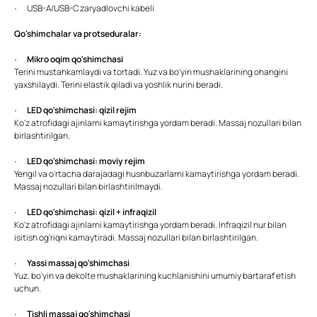
· USB-A/USB-C zaryadlovchi kabeli
Qo'shimchalar va protseduralar:
·
Mikro oqim qo'shimchasi
Terini mustahkamlaydi va tortadi. Yuz va bo'yin mushaklarining ohangini
yaxshilaydi. Terini elastik qiladi va yoshlik nurini beradi.
·
LED qo'shimchasi: qizil rejim
Ko'z atrofidagi ajinlarni kamaytirishga yordam beradi. Massaj nozullari bilan
birlashtirilgan.
·
LED qo'shimchasi: moviy rejim
Yengil va o'rtacha darajadagi husnbuzarlarni kamaytirishga yordam beradi.
Massaj nozullari bilan birlashtirilmaydi.
·
LED qo'shimchasi: qizil + infraqizil
Ko'z atrofidagi ajinlarni kamaytirishga yordam beradi. Infraqizil nur bilan
isitish og'riqni kamaytiradi. Massaj nozullari bilan birlashtirilgan.
·
Yassi massaj qo'shimchasi
Yuz, bo'yin va dekolte mushaklarining kuchlanishini umumiy bartaraf etish
uchun.
·
Tishli massaj qo'shimchasi