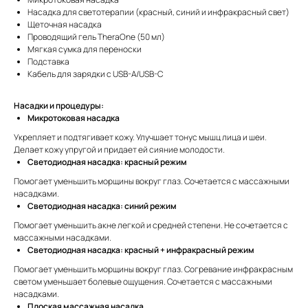
Насадка для светотерапии (красный, синий и инфракрасный свет)
Щеточная насадка
Проводящий гель TheraOne (50 мл)
Мягкая сумка для переноски
Подставка
Кабель для зарядки с USB-A/USB-C
Насадки и процедуры:
Микротоковая насадка
Укрепляет и подтягивает кожу. Улучшает тонус мышц лица и шеи.
Делает кожу упругой и придает ей сияние молодости.
Светодиодная насадка: красный режим
Помогает уменьшить морщины вокруг глаз. Сочетается с массажными
насадками.
Светодиодная насадка: синий режим
Помогает уменьшить акне легкой и средней степени. Не сочетается с
массажными насадками.
Светодиодная насадка: красный + инфракрасный режим
Помогает уменьшить морщины вокруг глаз. Согревание инфракрасным
светом уменьшает болевые ощущения. Сочетается с массажными
насадками.
Плоская массажная насадка