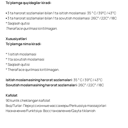
To'plamga quyidagilar kiradi:
• 3 ta harorat sozlamalari bilan 1 ta isitish moslamasi: 35 ° C / 39°C / 43°C
• 3 ta harorat sozlamalari bilan 1 ta sovutish moslamasi: 26C° / 22C° / 18C
* Saqlash qutisi
TheraFace qurilmasi kiritilmagan.
Xususiyatlari
To'plamga nima kiradi:
* 1 isitish moslamasi
* 1 ta sovutish moslamasi
* Saqlash qutisi
* TheraFace qurilmasi kiritilmagan.
Isitish moslamasining harorat sozlamalari
: 35 ° C / 39°C / 43°C
Sovutish moslamasining harorat sozlamalari:
26C° / 22C° / 18C
Kafolat
90 kunlik cheklangan kafolat
Вид/Turlar: Перкуссионные массажеры/Perkussiya massajorlari
Назначение/Funktsiya: Восстановление/Qayta tiklanish