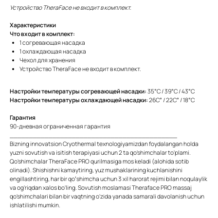
Устройство TheraFace не входит в комплект.
Характеристики
Что входит в комплект:
1 согревающая насадка
1 охлаждающая насадка
Чехол для хранения
Устройство TheraFace не входит в комплект.
Настройки температуры согревающей насадки:
35°C / 39°C / 43°C
Настройки температуры охлаждающей насадки:
26C° / 22C° / 18°C
Гарантия
90-дневная ограниченная гарантия
___________________________________________
Bizning innovatsion Cryothermal texnologiyamizdan foydalangan holda
yuzni sovutish va isitish terapiyasi uchun 2 ta qo'shimchalar to'plami.
Qo'shimchalar TheraFace PRO qurilmasiga mos keladi (alohida sotib
olinadi). Shishishni kamaytiring, yuz mushaklarining kuchlanishini
engillashtiring, har bir qo’shimcha uchun 3 xil harorat rejimi bilan noqulaylik
va og'riqdan xalos bo'ling. Sovutish moslamasi Theraface PRO massaj
qo'shimchalari bilan bir vaqtning o'zida yanada samarali davolanish uchun
ishlatilishi mumkin.