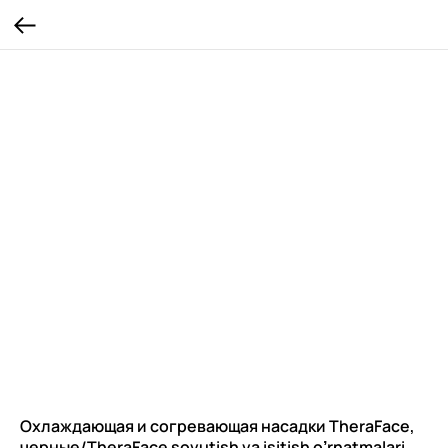
Охлаждающая и согревающая насадки TheraFace,
черные/TheraFace sovutish va isitish o’rnatmalari,