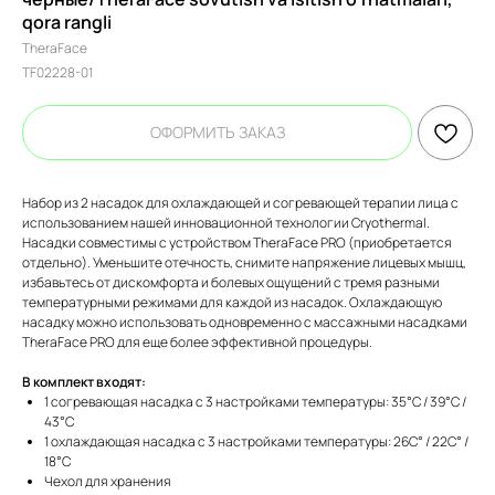
qora rangli
TheraFace
TF02228-01
ОФОРМИТЬ ЗАКАЗ
Набор из 2 насадок для охлаждающей и согревающей терапии лица с
использованием нашей инновационной технологии Cryothermal.
Насадки совместимы с устройством TheraFace PRO (приобретается
отдельно). Уменьшите отечность, снимите напряжение лицевых мышц,
избавьтесь от дискомфорта и болевых ощущений с тремя разными
температурными режимами для каждой из насадок. Охлаждающую
насадку можно использовать одновременно с массажными насадками
TheraFace PRO для еще более эффективной процедуры.
В комплект входят:
1 согревающая насадка с 3 настройками температуры: 35°C / 39°C /
43°C
1 охлаждающая насадка с 3 настройками температуры: 26C° / 22C° /
18°C
Чехол для хранения