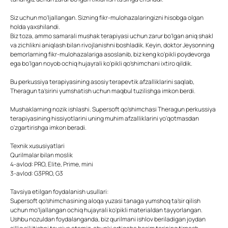
Siz uchun mo'ljallangan. Sizning fikr-mulohazalaringizni hisobga olgan
holda yaxshilandi.
Biz toza, ammo samarali mushak terapiyasi uchun zarur bo'lgan aniq shakl
va zichlikni aniqlash bilan rivojlanishni boshladik. Keyin, doktor Jeysonning
bemorlarning fikr-mulohazalariga asoslanib, biz keng ko'pikli poydevorga
ega bo'lgan noyob ochiq hujayrali ko'pikli qo'shimchani ixtiro qildik.
Bu perkussiya terapiyasining asosiy terapevtik afzalliklarini saqlab,
Theragun ta'sirini yumshatish uchun maqbul tuzilishga imkon berdi.
Mushaklarning nozik ishlashi. Supersoft qo'shimchasi Theragun perkussiya
terapiyasining hissiyotlarini uning muhim afzalliklarini yo'qotmasdan
o'zgartirishga imkon beradi.
Texnik xususiyatlari
Qurilmalar bilan moslik
4-avlod: PRO, Elite, Prime, mini
3-avlod: G3PRO, G3
Tavsiya etilgan foydalanish usullari:
Supersoft qo'shimchasining aloqa yuzasi tanaga yumshoq ta'sir qilish
uchun mo'ljallangan ochiq hujayrali ko'pikli materialdan tayyorlangan.
Ushbu nozuldan foydalanganda, biz qurilmani ishlov beriladigan joydan