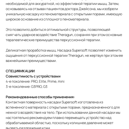
необходимой для аккуратной, но эффективной терапии мышц. Затем,
основываясь на отзывах пациентов доктора Джейсона, мы изобрели
уникальную насадку из пеноматериала с открытыми порами, имеющую
широкое основание из сплошного пеноматериала.
Это позволило добиться оптимальной структуры, позволяющей
смягчать ударное воздействие Theragun, сохраняя при этом основные
терапевтические преимущества перкуссионной терапии.
Деликатная проработка мышц. Насадка Supersoft позволяет изменить
ощущения от перкуссионной терапии Theragun, не жертвуя при этом ее
важнейшими преимуществами.
СПЕЦИФИКАЦИИ
Совместимость с устройствами
4-е поколение: PRO, Elite, Prime, mini
3-е поколение: G3PRO, G3
Рекомендованные способы применения:
Контактная поверхность насадки Supersoft изготовлена из
вспененного материала с открытыми порами, предназначенного для
нежного воздействия на тело. При использовании данной насадки мы
настоятельно рекомендуем плавно перемещать устройство над
обрабатываемой областью, поскольку излишнее давление может
вызвать раздражение кожи.