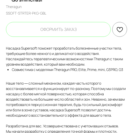
Theragun
SSOFT-STRTER-PKG-GBL
ОФОРМИТЬ ЗАКАЗ
Насадка Supersoft поможет проработать болезненные участки тела,
требующие более нежного и деликатного воздействия.
Наслаждайтесь терапевтическими возможностями Theragun с таким
уровнем воздействия, который вам необходим.
Совместима с моделями Theragun PRO, Elite, Prime, mini, G3PRO, G3
Наше тело — сложный механизм, каждая часть которого
восстанавливается и функционирует по-разному. Поэтому мы создали
насадку с более мягкой поверхностью, которая способна
воздействовать на большее число областей и зон. Неважно, зачем вам
потребовался перкуссионная терапия, будь то сильный дискомфорт
или боли в зоне суставов, насадка Supersoft позволит достичь
необходимого восстановительного эффекта для вашего тела.
Разработана для вас. Усовершенствована с учетом ваших отзывов.
Мы начали разработку с определения точной формы и плотности,