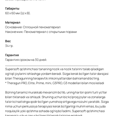
Габариты
60 x 60 мм (Ш х В).
Материал
Основание: Сплошной пеноматериал
Наконечник: Пеноматериал с открытыми порами
Вес
34 гр.
Гарантия
Гарантия сроком на 30 дней.
_____________________________________________
Supersoft qo'shimchasi tananing nozik va nozik ta'sirini talab qiladigan
og'riqli joylarini ishlashga yordam beradi. Sizga kerak bo'lgan ta'sir darajasi
bilan Theragunning terapevtik imkoniyatlaridan bahramand bo'ling.
* Theragun PRO, Elite, Prime, mini, G3PRO, G3 modellari bilan mos keladi
Bizning tanamiz murakkab mexanizm bo'lib, uning har bir qismi turli yo'llar
bilan tiklanadi va ishlaydi. Shuning uchun biz ko'proq joylar va zonalarga
ta'sir ko'rsatishga qodir bo'lgan yumshoq sirtga ega nozulni yaratdik. Sizga
nima uchun perkussiya terapiyasi kerak bo'lganligi muhim emas, bu juda
noqulaylik yoki qo'shma sohada og'riq bo'ladimi, Supersoft qo'shimchasi
tanangiz uchun zarur bo'lgan tiklanish ta'siriga erishadi.