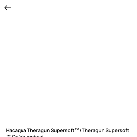
Насадка Theragun Supersoft™/Theragun Supersoft
™ Qo'shimchasi