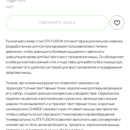
Trigger Point
4427
ОФОРМИТЬ ЗАКАЗ
Ручной массажер-стик STK FUSION это многофункциональная новинка,
разработанная для контролируемой пользователем степени
давления, чтобы уменьшить болевые ощущения и увеличить
циркуляцию крови для быстрого восстановления мышц. Он объединяет
в себе ручной массажный стик и подставку для работы без помощи рук,
что делает его удобной системой для восстановления и поддержания
здоровья мышц.
Тонкие, эргономичные рукоятки позволяют нажимать на
труднодоступные триггерные точки, а различные роллеры входящие в
его набор, создают разную компрессию и воздействие. Серый ролик
нацелен на мелкие и воспаленные сухожилия, зеленые массажные
шарики точно выявляют и устраняют триггерные точки, а крупные
синие ролики CHARGE сжимают и растягивают мышцы при прокатке,
чтобы снабдить их кислородом и стимулировать кровообращение.
Универсальность STK FUSION позволяет выполнять массаж верхней и
нижней части тела, включая бицепсы, трицепсы, икроножные мышцы,
подколенные сухожилия, мышцы бедра и спину.