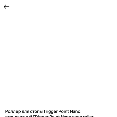
Роллер для стопы Trigger Point Nano,
стандартный/Trigger Point Nano oyoq rolleri,