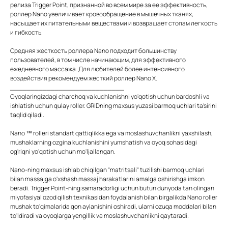
релиза Trigger Point, признанной во всем мире за ее эффективность,
роллер Nano увеличивает кровообращение в мышечных тканях,
насыщает их питательными веществами и возвращает стопам легкость
и гибкость.
Средняя жесткость роллера Nano подходит большинству
пользователей, в том числе начинающим, для эффективного
ежедневного массажа. Для любителей более интенсивного
воздействия рекомендуем жесткий роллер Nano X.
____________________________
Oyoqlaringizdagi charchoq va kuchlanishni yo'qotish uchun bardoshli va
ishlatish uchun qulay roller. GRIDning maxsus yuzasi barmoq uchlari ta'sirini
taqlid qiladi.
Nano ™ rolleri standart qattiqlikka ega va moslashuvchanlikni yaxshilash,
mushaklarning ozgina kuchlanishini yumshatish va oyoq sohasidagi
og'riqni yo'qotish uchun mo'ljallangan.
Nano-ning maxsus ishlab chiqilgan "matritsali" tuzilishi barmoq uchlari
bilan massajga o'xshash massaj harakatlarini amalga oshirishga imkon
beradi. Trigger Point-ning samaradorligi uchun butun dunyoda tan olingan
miyofasiyal ozod qilish texnikasidan foydalanish bilan birgalikda Nano roller
mushak to'qimalarida qon aylanishini oshiradi, ularni ozuqa moddalari bilan
to'ldiradi va oyoqlarga yengillik va moslashuvchanlikni qaytaradi.