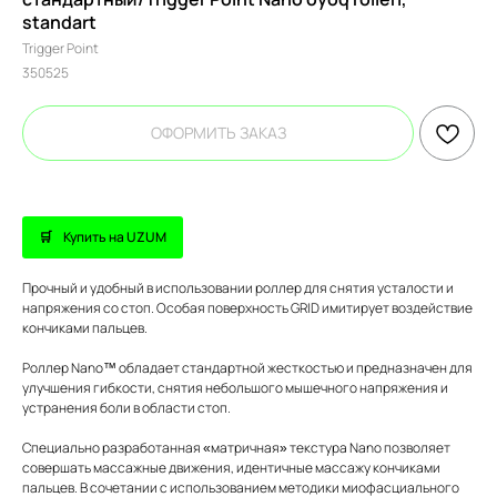
standart
Trigger Point
350525
ОФОРМИТЬ ЗАКАЗ
Купить на UZUM
Прочный и удобный в использовании роллер для снятия усталости и
напряжения со стоп. Особая поверхность GRID имитирует воздействие
кончиками пальцев.
Роллер Nano™ обладает стандартной жесткостью и предназначен для
улучшения гибкости, снятия небольшого мышечного напряжения и
устранения боли в области стоп.
Специально разработанная «матричная» текстура Nano позволяет
совершать массажные движения, идентичные массажу кончиками
пальцев. В сочетании с использованием методики миофасциального