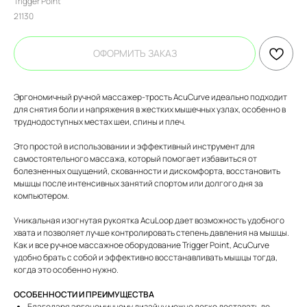
Trigger Point
21130
ОФОРМИТЬ ЗАКАЗ
Эргономичный ручной массажер-трость AcuCurve идеально подходит
для снятия боли и напряжения в жестких мышечных узлах, особенно в
труднодоступных местах шеи, спины и плеч.
Это простой в использовании и эффективный инструмент для
самостоятельного массажа, который помогает избавиться от
болезненных ощущений, скованности и дискомфорта, восстановить
мышцы после интенсивных занятий спортом или долгого дня за
компьютером.
Уникальная изогнутая рукоятка AcuLoop дает возможность удобного
хвата и позволяет лучше контролировать степень давления на мышцы.
Как и все ручное массажное оборудование Trigger Point, AcuCurve
удобно брать с собой и эффективно восстанавливать мышцы тогда,
когда это особенно нужно.
ОСОБЕННОСТИ И ПРЕИМУЩЕСТВА
Благодаря эргономичному дизайну можно легко доставать до