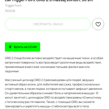
Trigger Point
350228
ОФОРМИТЬ ЗАКАЗ
Купить на UZUM
GRID 2.0 еще более активно воздействует на мышечные ткани, а особая
матричная поверхность воспроизводит различные виды воздействия,
применяемые в массаже: кончиками пальцев, фалангами или
ладонями.
Массажный цилиндр GRID 2.0 рекомендован для людей, ведущих
активный образ жизни, для любителей массажа, профессиональных
спортсменов, а также людям, которые испытывают дефицит движения.
Он удивительным образом снимает боль и напряжение в мышцах. 10
минут занятий с цилиндром GRID по воздействию равны 40 минутному
статическому растягиванию. Также, с помощью GRID, вы сможете
тренировать и укреплять мышцы–стабилизаторы всего тела.