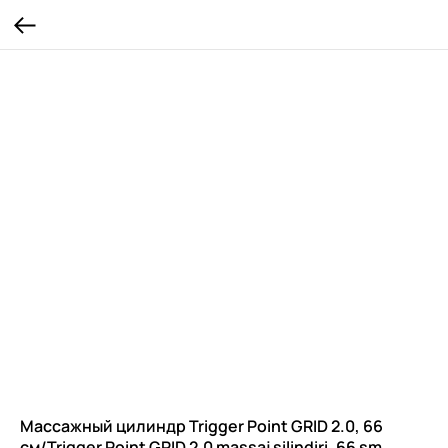
Массажный цилиндр Trigger Point GRID 2.0, 66
см/Trigger Point GRID 2.0 massaj silindiri, 66 sm