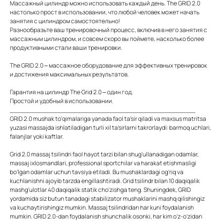
Массажный цилиндр можно использовать каждый день. The GRID 2.0
настолько прост в использовании, что любой человек может начать
занятия с цилиндром самостоятельно!
Разнообразьте ваш тренировочный процесс, включив в него занятия с
массажным цилиндром, и совсем скоро вы поймете, насколько более
продуктивными стали ваши тренировки.
The GRID 2.0 – массажное оборудование для эффективных тренировок
и достижения максимальных результатов.
Гарантия на цилиндр The Grid 2.0 – один год.
Простой и удобный в использовании.
_______________________________________________
GRID 2.0 mushak to'qimalariga yanada faol ta'sir qiladi va maxsus matritsa
yuzasi massajda ishlatiladigan turli xil ta'sirlarni takrorlaydi: barmoq uchlari,
falanjlar yoki kaftlar.
Grid 2.0 massaj tsilindri faol hayot tarzi bilan shug'ullanadigan odamlar,
massaj ixlosmandlari, professional sportchilar va harakat etishmasligi
bo'lgan odamlar uchun tavsiya etiladi. Bu mushaklardagi og'riq va
kuchlanishni ajoyib tarzda engillashtiradi. Grid tsilindr bilan 10 daqiqalik
mashg'ulotlar 40 daqiqalik statik cho'zishga teng. Shuningdek, GRID
yordamida siz butun tanadagi stabilizator mushaklarini mashq qilishingiz
va kuchaytirishingiz mumkin. Massaj tsilindridan har kuni foydalanish
mumkin. GRID 2.0-dan foydalanish shunchalik osonki, har kim o'z-o'zidan