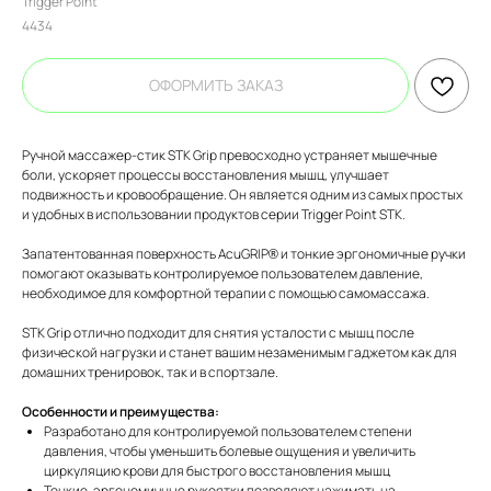
Trigger Point
4434
ОФОРМИТЬ ЗАКАЗ
Ручной массажер-стик STK Grip превосходно устраняет мышечные
боли, ускоряет процессы восстановления мышц, улучшает
подвижность и кровообращение. Он является одним из самых простых
и удобных в использовании продуктов серии Trigger Point STK.
Запатентованная поверхность AcuGRIP® и тонкие эргономичные ручки
помогают оказывать контролируемое пользователем давление,
необходимое для комфортной терапии с помощью самомассажа.
STK Grip отлично подходит для снятия усталости с мышц после
физической нагрузки и станет вашим незаменимым гаджетом как для
домашних тренировок, так и в спортзале.
Особенности и преимущества:
Разработано для контролируемой пользователем степени
давления, чтобы уменьшить болевые ощущения и увеличить
циркуляцию крови для быстрого восстановления мышц
Тонкие, эргономичные рукоятки позволяют нажимать на