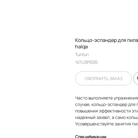
Кольцо-эспандер для пилат
halqa
Tunturi
14TUSPI005
ОФОРМИТЬ ЗАКАЗ
Часто выполняете упражнения 
случае, кольцо-эспандер для 
повышения эффективности эти
надежный захват, а само коль
Усовершенствуйте занятия пи
Спецификации