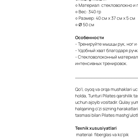
○ Материал: стекловолокно и 
○ Вес: 340 гр
○ Размер: 40 см x 37 см x 5 см
○ Ø 50 см
Особенности
- Тренируйте мышцы рук, ног и
- Удобный хват благодаря руч
- Стекловолоконный материал 
интенсивных тренировок.
______________________
Qo'l, oyoq va orqa mushaklari u
holda, Tunturi Pilates qarshilik
uchun ajoyib vositadir. Qulay yu
halqaning o'zi sizning harakatlari
tasmasi bilan Pilates mashg'ulotl
Texnik xususiyatlari
material: fiberglas va ko'pik