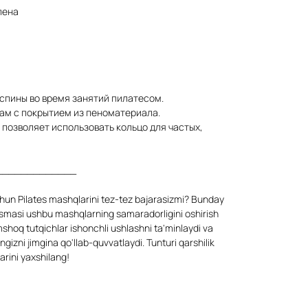
пена
 спины во время занятий пилатесом.
кам с покрытием из пеноматериала.
позволяет использовать кольцо для частых,
_____________
chun Pilates mashqlarini tez-tez bajarasizmi? Bunday
 tasmasi ushbu mashqlarning samaradorligini oshirish
mshoq tutqichlar ishonchli ushlashni ta'minlaydi va
ngizni jimgina qo'llab-quvvatlaydi. Tunturi qarshilik
arini yaxshilang!