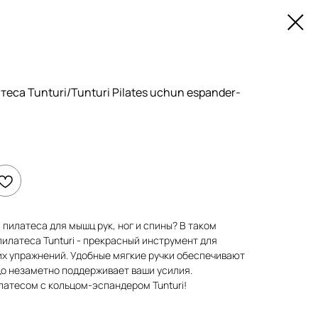
еса Tunturi/Tunturi Pilates uchun espander-
пилатеса для мышц рук, ног и спины? В таком
пилатеса Tunturi - прекрасный инструмент для
х упражнений. Удобные мягкие ручки обеспечивают
цо незаметно поддерживает ваши усилия.
латесом с кольцом-эспандером Tunturi!