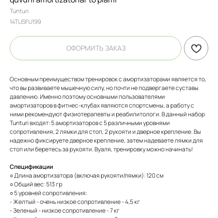
Tunturi
14TUSFU199
ОФОРМИТЬ ЗАКАЗ
Основным преимуществом тренировок с амортизаторами является то,
что вы развиваете мышечную силу, но почти не подвергаете суставы
давлению. Именно поэтому основными пользователями
амортизаторов в фитнес-клубах являются спортсмены, а работу с
ними рекомендуют физиотерапевты и реабилитологи. В данный набор
Tunturi входят: 5 амортизаторов с 5 различными уровнями
сопротивления, 2 лямки для стоп, 2 рукояти и дверное крепление. Вы
надежно фиксируете дверное крепление, затем надеваете лямки для
стоп или беретесь за рукояти. Вуаля, тренировку можно начинать!
Спецификации
○ Длина амортизатора (включая рукояти/лямки): 120 см
○ Общий вес: 513 гр
○ 5 уровней сопротивления:
- Желтый - очень низкое сопротивление - 4,5 кг
- Зеленый - низкое сопротивление - 7 кг