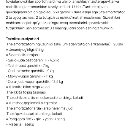
foydalanuvchilari sportchilardir va ular bilan ishlash fizioterapevtlar va
reabilitologlar tomonidan tavsiya etiladi. Ushbu Tunturi to'plami
quyidagilarni o'z ichiga oladi: 5 xil qarshilik darajasiga ega 5 ta amortizator,
2 ta oyoq tasmasi, 2 ta tutqich va eshik o'rnatish moslamasi. Siz eshikni
mahkam bog'lab qo'yasiz, so'ngra oyoq tasmalarini qo'yasiz yoki
tutqichlarni ushlab turasiz.Siz mashg'ulotni boshlashingiz mumkin!
Texnik xususiyatlari
The amortizatorning uzunligi (shu jumladan tutqichlar/kamarlar): 120 sm
○ Umumiy og'irligi: 513 gr
○ 5 qarshilik darajasi:
- Sariq-juda past qarshilik - 4,5 kg
- Yashil-past qarshilik - 7 kg
- Qizil-o'rtacha qarshilik - 9 kg
- Moviy-yuqori qarshilik - 11 kg
- Qora-juda yuqori qarshilik - 13,5 kg
○ Yukxalta bilan birga keladi
The ikkita to'piq tasmasi
The eshik o'rnatish moslamasi bilan birga keladi
○ Yumshoq qoplamali tutqichlar
The amortizatorlarda karabinalar mavjud
The o'quv dasturi bilan birga keladi
○ Rang qora / ko'k / qizil / yashil / sariq
○ Material: lateks