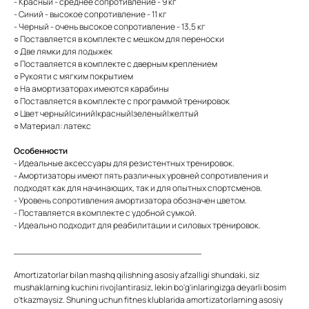
- Красный - среднее сопротивление - 9 кг
- Синий - высокое сопротивление - 11 кг
- Черный - очень высокое сопротивление - 13,5 кг
○ Поставляется в комплекте с мешком для переноски
○ Две лямки для лодыжек
○ Поставляется в комплекте с дверным креплением
○ Рукояти с мягким покрытием
○ На амортизаторах имеются карабины
○ Поставляется в комплекте с программой тренировок
○ Цвет черный|синий|красный|зеленый|желтый
○ Материал: латекс
Особенности
- Идеальные аксессуары для резистентных тренировок.
- Амортизаторы имеют пять различных уровней сопротивления и
подходят как для начинающих, так и для опытных спортсменов.
- Уровень сопротивления амортизатора обозначен цветом.
- Поставляется в комплекте с удобной сумкой.
- Идеально подходит для реабилитации и силовых тренировок.
__________________________________
Amortizatorlar bilan mashq qilishning asosiy afzalligi shundaki, siz
mushaklarning kuchini rivojlantirasiz, lekin bo'g'inlaringizga deyarli bosim
o'tkazmaysiz. Shuning uchun fitnes klublarida amortizatorlarning asosiy