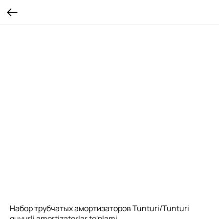
Набор трубчатых амортизаторов Tunturi/Tunturi
quvurli amortizatorlar to'plami