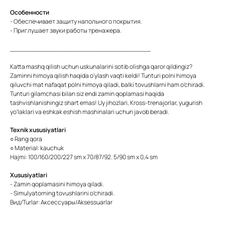
Особенности
- Обеспечивает защиту напольного покрытия.
- Приглушает звуки работы тренажера.
___________________________________
Katta mashq qilish uchun uskunalarini sotib olishga qaror qildingiz?
Zaminni himoya qilish haqida o'ylash vaqti keldi! Tunturi polni himoya
qiluvchi mat nafaqat polni himoya qiladi, balki tovushlarni ham o'chiradi.
Tunturi gilamchasi bilan siz endi zamin qoplamasi haqida
tashvishlanishingiz shart emas! Uy jihozlari, Kross-trenajorlar, yugurish
yo'laklari va eshkak eshish mashinalari uchun javob beradi.
Texnik xususiyatlari
○ Rang qora
○ Material: kauchuk
Hajmi: 100/160/200/227 sm x 70/87/92. 5/90 sm x 0,4 sm
Xususiyatlari
- Zamin qoplamasini himoya qiladi.
- Simulyatorning tovushlarini o'chiradi.
Вид/Turlar: Аксессуары/Aksessuarlar