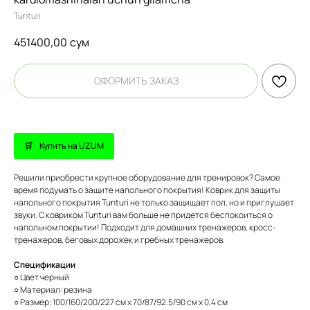
Tunturi
451400,00
сум
ОФОРМИТЬ ЗАКАЗ
Купить на UZUM
Решили приобрести крупное оборудование для тренировок? Самое
время подумать о защите напольного покрытия! Коврик для защиты
напольного покрытия Tunturi не только защищает пол, но и приглушает
звуки. С ковриком Tunturi вам больше не придется беспокоиться о
напольном покрытии! Подходит для домашних тренажеров, кросс-
тренажеров, беговых дорожек и гребных тренажеров.
Спецификации
○ Цвет черный
○ Материал: резина
○ Размер: 100/160/200/227 см x 70/87/92.5/90 см x 0,4 см