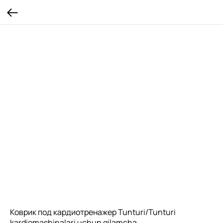
Коврик под кардиотренажер Tunturi/Tunturi
kardiomashinalari uchun gilamcha